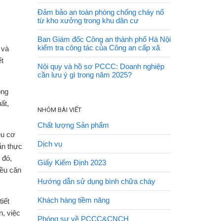
Đảm bảo an toàn phòng chống cháy nổ
từ kho xưởng trong khu dân cư
Ban Giám đốc Công an thành phố Hà Nội
kiểm tra công tác của Công an cấp xã
 và
ết
Nội quy và hồ sơ PCCC: Doanh nghiệp
cần lưu ý gì trong năm 2025?
ong
ất,
NHÓM BÀI VIẾT
Chất lượng Sản phẩm
ều cơ
Dịch vụ
ẫn thực
 đó,
Giấy Kiểm Định 2023
iều căn
Hướng dẫn sử dụng bình chữa cháy
Khách hàng tiềm năng
tiết
n, việc
Phóng sự về PCCC&CNCH