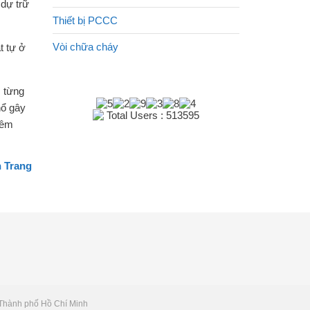
 dự trữ
Thiết bị PCCC
Vòi chữa cháy
t tự ở
, từng
nổ gây
Total Users : 513595
iêm
 Trang
 Thành phố Hồ Chí Minh