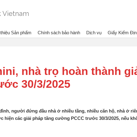
 thiệu Sản phẩm
Chính sách bảo hành
Dịch vụ
Giấy Kiểm Địn
ng xem:
Bình chữa cháy Dragon - Vietlink Vietnam
Tin tức
Yêu cầu chung cư m
ni, nhà trọ hoàn thành gi
ước 30/3/2025
đình, người đứng đầu nhà ở nhiều tầng, nhiều căn hộ, nhà ở riê
ực hiện các giải pháp tăng cường PCCC trước 30/3/2025, nếu kh