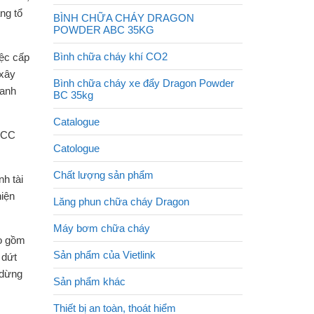
ng tổ
BÌNH CHỮA CHÁY DRAGON
POWDER ABC 35KG
Bình chữa cháy khí CO2
iệc cấp
 xây
Bình chữa cháy xe đẩy Dragon Powder
oanh
BC 35kg
Catalogue
PCCC
Catologue
Chất lượng sản phẩm
h tài
hiện
Lăng phun chữa cháy Dragon
Máy bơm chữa cháy
ao gồm
Sản phẩm của Vietlink
 dứt
 dừng
Sản phẩm khác
Thiết bị an toàn, thoát hiểm