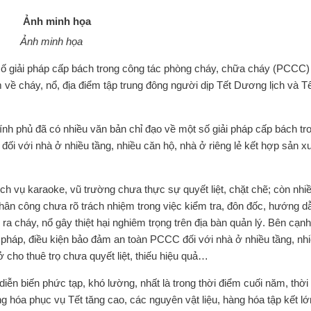
Ảnh minh họa
ố giải pháp cấp bách trong công tác phòng cháy, chữa cháy (PCCC)
về cháy, nổ, địa điểm tập trung đông người dịp Tết Dương lịch và T
ính phủ đã có nhiều văn bản chỉ đạo về một số giải pháp cấp bách tr
ối với nhà ở nhiều tầng, nhiều căn hộ, nhà ở riêng lẻ kết hợp sản xu
ịch vụ karaoke, vũ trường chưa thực sự quyết liệt, chặt chẽ; còn nhi
ân công chưa rõ trách nhiệm trong việc kiểm tra, đôn đốc, hướng d
a cháy, nổ gây thiệt hại nghiêm trọng trên địa bàn quản lý. Bên cạnh
i pháp, điều kiện bảo đảm an toàn PCCC đối với nhà ở nhiều tầng, nh
ở cho thuê trọ chưa quyết liệt, thiếu hiệu quả…
 diễn biến phức tạp, khó lường, nhất là trong thời điểm cuối năm, thời 
g hóa phục vụ Tết tăng cao, các nguyên vật liệu, hàng hóa tập kết lớ