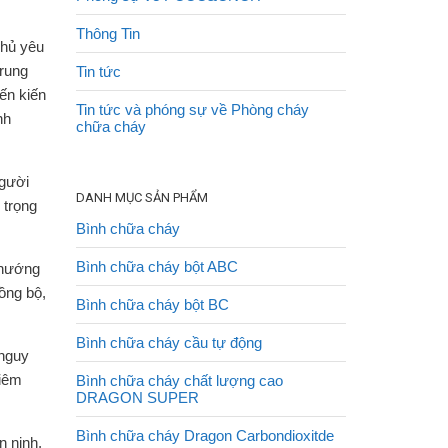
Thông Tin
phủ yêu
Trung
Tin tức
ến kiến
Tin tức và phóng sự về Phòng cháy
nh
chữa cháy
người
DANH MỤC SẢN PHẨM
 trọng
Bình chữa cháy
Bình chữa cháy bột ABC
 hướng
ồng bộ,
Bình chữa cháy bột BC
Bình chữa cháy cầu tự động
 nguy
hiêm
Bình chữa cháy chất lượng cao
DRAGON SUPER
Bình chữa cháy Dragon Carbondioxitde
 ninh,