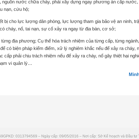
ng, nguồn nước chữa cháy, phải xây dựng ngay phương án cấp nước,
ứu nạn, cứu hộ;
 bị cho lực lượng dân phòng, lực lượng tham gia bảo vệ an ninh, trậ
ó cháy, nổ, tai nạn, sự cố xảy ra ngay từ địa bàn, cơ sở;
i từng địa phương; Cụ thể hóa trách nhiệm của từng cấp, từng ngành
 có biện pháp kiểm điểm, xử lý nghiêm khắc nếu để xảy ra cháy, 
ác cấp phải chịu trách nhiệm nếu để xảy ra cháy, nổ gây thiệt hại ngh
phạm vi quản lý…
Minh
69
GPKD: 0313794569 – Ngày cấp: 09/05/2016 – Nơi cấp: Sở Kế hoạch và Đầu tư