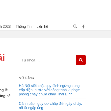
h 2023
Thông Tin
Liên hệ
ini, nhà trọ hoàn thành giải pháp phòng cháy trước 30/3/2025
ải
MỚI ĐĂNG
Hà Nội siết chặt quy định ngừng cung
ng lẻ
cấp điện, nước với công trình vi phạm
phòng cháy chữa cháy Thái Bình
ông sẽ
Cảnh báo nguy cơ chập điện gây cháy,
nổ từ ngập úng