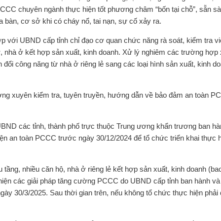
PCCC chuyên ngành thực hiện tốt phương châm “bốn tại chỗ”, sẵn sà
 bàn, cơ sở khi có cháy nổ, tai nạn, sự cố xảy ra.
 với UBND cấp tỉnh chỉ đạo cơ quan chức năng rà soát, kiểm tra v
 ở, nhà ở kết hợp sản xuất, kinh doanh. Xử lý nghiêm các trường hợp
 đổi công năng từ nhà ở riêng lẻ sang các loại hình sản xuất, kinh d
ng xuyên kiểm tra, tuyên truyền, hướng dẫn về bảo đảm an toàn 
BND các tỉnh, thành phố trực thuộc Trung ương khẩn trương ban hàn
kiện an toàn PCCC trước ngày 30/12/2024 để tổ chức triển khai thực 
 tầng, nhiều căn hộ, nhà ở riêng lẻ kết hợp sản xuất, kinh doanh (b
ực hiện các giải pháp tăng cường PCCC do UBND cấp tỉnh ban hành và
ngày 30/3/2025. Sau thời gian trên, nếu không tổ chức thực hiện phải