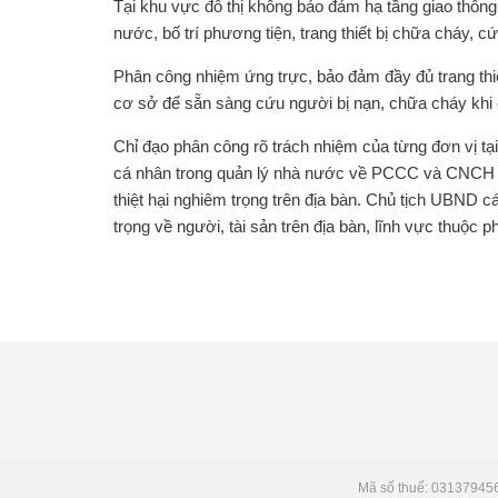
Tại khu vực đô thị không bảo đảm hạ tầng giao thô
nước, bố trí phương tiện, trang thiết bị chữa cháy, c
Phân công nhiệm ứng trực, bảo đảm đầy đủ trang thiết
cơ sở để sẵn sàng cứu người bị nạn, chữa cháy khi c
Chỉ đạo phân công rõ trách nhiệm của từng đơn vị tạ
cá nhân trong quản lý nhà nước về PCCC và CNCH để
thiệt hại nghiêm trọng trên địa bàn. Chủ tịch UBND c
trọng về người, tài sản trên địa bàn, lĩnh vực thuộc 
Mã số thuế: 03137945