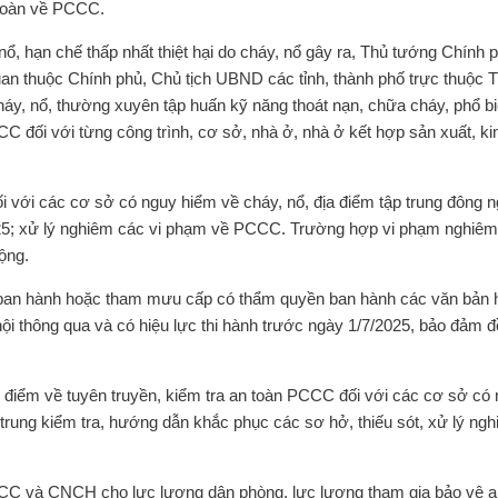
n toàn về PCCC.
ổ, hạn chế thấp nhất thiệt hại do cháy, nổ gây ra, Thủ tướng Chính 
n thuộc Chính phủ, Chủ tịch UBND các tỉnh, thành phố trực thuộc 
áy, nổ, thường xuyên tập huấn kỹ năng thoát nạn, chữa cháy, phổ bi
CC đối với từng công trình, cơ sở, nhà ở, nhà ở kết hợp sản xuất, ki
i với các cơ sở có nguy hiểm về cháy, nổ, địa điểm tập trung đông 
25; xử lý nghiêm các vi phạm về PCCC. Trường hợp vi phạm nghiêm
động.
 ban hành hoặc tham mưu cấp có thẩm quyền ban hành các văn bản
thông qua và có hiệu lực thi hành trước ngày 1/7/2025, bảo đảm đ
điểm về tuyên truyền, kiểm tra an toàn PCCC đối với các cơ sở có
 trung kiểm tra, hướng dẫn khắc phục các sơ hở, thiếu sót, xử lý ng
CC và CNCH cho lực lượng dân phòng, lực lượng tham gia bảo vệ an