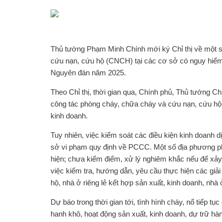
Thủ tướng Phạm Minh Chính mới ký Chỉ thị về một s
cứu nạn, cứu hộ (CNCH) tại các cơ sở có nguy hiểm 
Nguyên đán năm 2025.
Theo Chỉ thị, thời gian qua, Chính phủ, Thủ tướng Ch
công tác phòng cháy, chữa cháy và cứu nạn, cứu hộ đ
kinh doanh.
Tuy nhiên, việc kiểm soát các điều kiện kinh doanh d
sở vi phạm quy định về PCCC. Một số địa phương ph
hiện; chưa kiểm điểm, xử lý nghiêm khắc nếu để xảy r
việc kiểm tra, hướng dẫn, yêu cầu thực hiện các giả
hộ, nhà ở riêng lẻ kết hợp sản xuất, kinh doanh, nhà 
Dự báo trong thời gian tới, tình hình cháy, nổ tiếp tục
hanh khô, hoạt động sản xuất, kinh doanh, dự trữ hàn