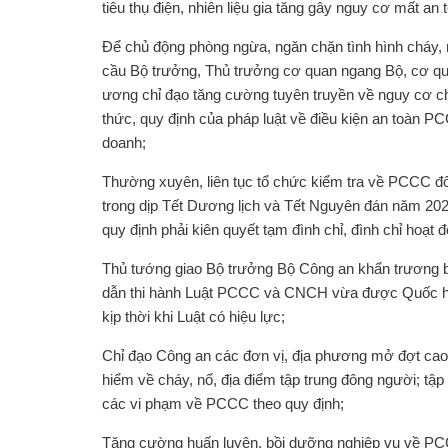
tiêu thụ điện, nhiên liệu gia tăng gây nguy cơ mất a
Để chủ động phòng ngừa, ngăn chặn tình hình cháy, n
cầu Bộ trưởng, Thủ trưởng cơ quan ngang Bộ, cơ qua
ương chỉ đạo tăng cường tuyên truyền về nguy cơ ch
thức, quy định của pháp luật về điều kiện an toàn PC
doanh;
Thường xuyên, liên tục tổ chức kiểm tra về PCCC đố
trong dịp Tết Dương lịch và Tết Nguyên đán năm 20
quy định phải kiên quyết tạm đình chỉ, đình chỉ hoạt 
Thủ tướng giao Bộ trưởng Bộ Công an khẩn trương
dẫn thi hành Luật PCCC và CNCH vừa được Quốc hội 
kịp thời khi Luật có hiệu lực;
Chỉ đạo Công an các đơn vị, địa phương mở đợt cao 
hiểm về cháy, nổ, địa điểm tập trung đông người; tập
các vi phạm về PCCC theo quy định;
Tăng cường huấn luyện, bồi dưỡng nghiệp vụ về PC