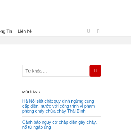
ng Tin
Liên hệ
cháy Dragon - Vietlink Vietnam
Phóng sự về PCCC&CNCH
MỚI ĐĂNG
Hà Nội siết chặt quy định ngừng cung
cấp điện, nước với công trình vi phạm
phòng cháy chữa cháy Thái Bình
Cảnh báo nguy cơ chập điện gây cháy,
nổ từ ngập úng