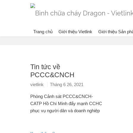
Trang chủ
Giới thiệu Vietlink
Giới thiệu Sản p
Blog:
Phóng sự về PCCC&CNCH
Tin tức về
PCCC&CNCH
vietlink
Tháng 6 26, 2021
Phòng Cảnh sát PCCC&CNCH-
CATP Hồ Chí Minh đẩy mạnh CCHC
phục vụ người dân và doanh nghiệp