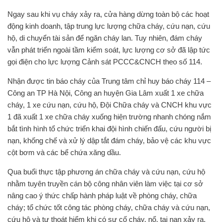
Ngay sau khi vụ cháy xảy ra, cửa hàng dừng toàn bộ các hoạt
động kinh doanh, tập trung lực lượng chữa cháy, cứu nạn, cứu
hộ, di chuyển tài sản để ngăn cháy lan. Tuy nhiên, đám cháy
vẫn phát triển ngoài tầm kiểm soát, lực lượng cơ sở đã lập tức
gọi điện cho lực lượng Cảnh sát PCCC&CNCH theo số 114.
Nhận được tin báo cháy của Trung tâm chỉ huy báo cháy 114 –
Công an TP Hà Nội, Công an huyện Gia Lâm xuất 1 xe chữa
cháy, 1 xe cứu nạn, cứu hộ, Đội Chữa cháy và CNCH khu vực
1 đã xuất 1 xe chữa cháy xuống hiện trường nhanh chóng nắm
bắt tình hình tổ chức triển khai đội hình chiến đấu, cứu người bị
nạn, khống chế và xử lý dập tắt đám cháy, bảo vệ các khu vực
cột bơm và các bể chứa xăng dầu.
Qua buổi thực tập phương án chữa cháy và cứu nạn, cứu hộ
nhằm tuyên truyền cán bộ công nhân viên làm việc tại cơ sở
nâng cao ý thức chấp hành pháp luật về phòng cháy, chữa
cháy; tổ chức tốt công tác phòng cháy, chữa cháy và cứu nạn,
cứu hộ và tự thoát hiểm khi có sự cố cháy, nổ, tai nạn xảy ra.