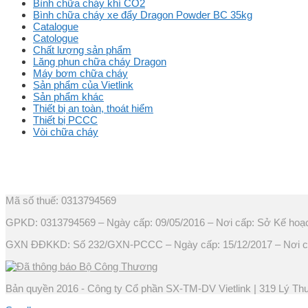
Bình chữa cháy khí CO2
Bình chữa cháy xe đẩy Dragon Powder BC 35kg
Catalogue
Catologue
Chất lượng sản phẩm
Lăng phun chữa cháy Dragon
Máy bơm chữa cháy
Sản phẩm của Vietlink
Sản phẩm khác
Thiết bị an toàn, thoát hiểm
Thiết bị PCCC
Vòi chữa cháy
Mã số thuế: 0313794569
GPKD: 0313794569 – Ngày cấp: 09/05/2016 – Nơi cấp: Sở Kế hoạ
GXN ĐĐKKD: Số 232/GXN-PCCC – Ngày cấp: 15/12/2017 – Nơi c
Bản quyền 2016 - Công ty Cổ phần SX-TM-DV Vietlink | 319 Lý Thườ