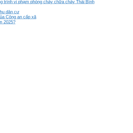
ng trình vi phạm phòng cháy chữa cháy Thái Bình
khu dân cư
của Công an cấp xã
ăm 2025?