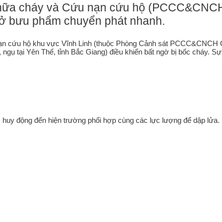
hữa cháy và Cứu nạn cứu hộ (PCCC&CNCH) C
hở bưu phẩm chuyển phát nhanh.
ạn cứu hộ khu vực Vĩnh Linh (thuộc Phòng Cảnh sát PCCC&CNCH Côn
ụ tại Yên Thế, tỉnh Bắc Giang) điều khiển bất ngờ bị bốc cháy. Sự cố
 huy động đến hiện trường phối hợp cùng các lực lượng để dập lửa. N