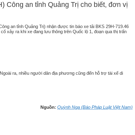
ông an tỉnh Quảng Trị cho biết, đơn vị
g an tỉnh Quảng Trị) nhận được tin báo xe tải BKS 29H-719.46
 xảy ra khi xe đang lưu thông trên Quốc lộ 1, đoạn qua thị trấn
goài ra, nhiều người dân địa phương cũng đến hỗ trợ tài xế di
Nguồn:
Quỳnh Nga (Báo Pháp Luật Việt Nam)