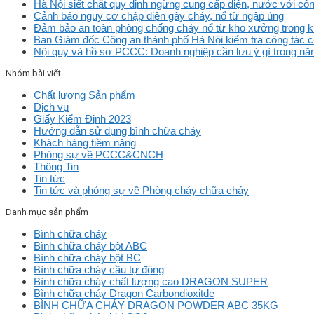
Hà Nội siết chặt quy định ngừng cung cấp điện, nước với cô
Cảnh báo nguy cơ chập điện gây cháy, nổ từ ngập úng
Đảm bảo an toàn phòng chống cháy nổ từ kho xưởng trong 
Ban Giám đốc Công an thành phố Hà Nội kiểm tra công tác 
Nội quy và hồ sơ PCCC: Doanh nghiệp cần lưu ý gì trong n
Nhóm bài viết
Chất lượng Sản phẩm
Dịch vụ
Giấy Kiểm Định 2023
Hướng dẫn sử dụng bình chữa cháy
Khách hàng tiềm năng
Phóng sự về PCCC&CNCH
Thông Tin
Tin tức
Tin tức và phóng sự về Phòng cháy chữa cháy
Danh mục sản phẩm
Bình chữa cháy
Bình chữa cháy bột ABC
Bình chữa cháy bột BC
Bình chữa cháy cầu tự động
Bình chữa cháy chất lượng cao DRAGON SUPER
Bình chữa cháy Dragon Carbondioxitde
BÌNH CHỮA CHÁY DRAGON POWDER ABC 35KG