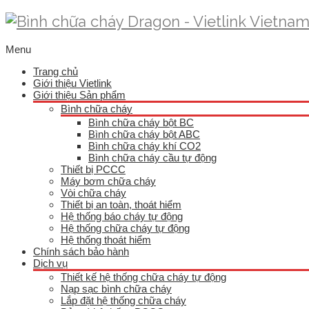
Menu
Trang chủ
Giới thiệu Vietlink
Giới thiệu Sản phẩm
Bình chữa cháy
Bình chữa cháy bột BC
Bình chữa cháy bột ABC
Bình chữa cháy khí CO2
Bình chữa cháy cầu tự động
Thiết bị PCCC
Máy bơm chữa cháy
Vòi chữa cháy
Thiết bị an toàn, thoát hiểm
Hệ thống báo cháy tự động
Hệ thống chữa cháy tự động
Hệ thống thoát hiểm
Chính sách bảo hành
Dịch vụ
Thiết kế hệ thống chữa cháy tự động
Nạp sạc bình chữa cháy
Lắp đặt hệ thống chữa cháy