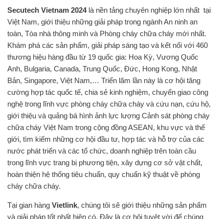
Secutech Vietnam 2024
là nền tảng chuyên nghiệp lớn nhất tại
Việt Nam, giới thiệu những giải pháp trong ngành An ninh an
toàn, Tòa nhà thông minh và Phòng cháy chữa cháy mới nhất.
Khám phá các sản phẩm, giải pháp sáng tạo và kết nối với 460
thương hiệu hàng đầu từ 19 quốc gia: Hoa Kỳ, Vương Quốc
Anh, Bulgaria, Canada, Trung Quốc, Đức, Hong Kong, Nhật
Bản, Singapore, Việt Nam,… Triển lãm lần này là cơ hội tăng
cường hợp tác quốc tế, chia sẻ kinh nghiệm, chuyển giao công
nghệ trong lĩnh vực phòng cháy chữa cháy và cứu nạn, cứu hộ,
giới thiệu và quảng bá hình ảnh lực lượng Cảnh sát phòng cháy
chữa cháy Việt Nam trong cộng đồng ASEAN, khu vực và thế
giới, tìm kiếm những cơ hội đầu tư, hợp tác và hỗ trợ của các
nước phát triển và các tổ chức, doanh nghiệp trên toàn cầu
trong lĩnh vực trang bị phương tiện, xây dựng cơ sở vật chất,
hoàn thiện hệ thống tiêu chuẩn, quy chuẩn kỹ thuật về phòng
cháy chữa cháy.
Tại gian hàng
Vietlink
, chúng tôi sẽ giới thiệu những sản phẩm
và giải pháp tốt nhất hiện có. Đây là cơ hội tuyệt vời để chúng