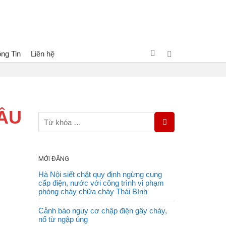
ng Tin
Liên hệ
VIETLINK – DRAGON THƯƠNG HIỆU HÀNG ĐẦU VIỆT NAM
ẦU
MỚI ĐĂNG
Hà Nội siết chặt quy định ngừng cung
cấp điện, nước với công trình vi phạm
phòng cháy chữa cháy Thái Bình
Cảnh báo nguy cơ chập điện gây cháy,
nổ từ ngập úng