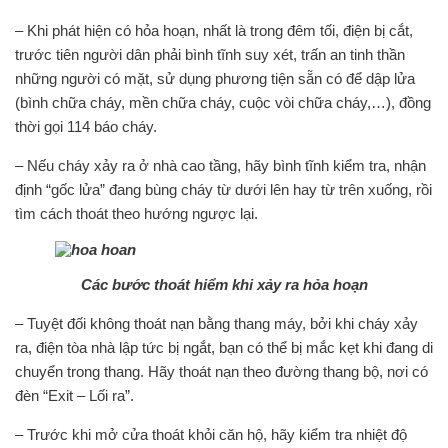
– Khi phát hiện có hỏa hoạn, nhất là trong đêm tối, điện bị cắt,
trước tiên người dân phải bình tĩnh suy xét, trấn an tinh thần
những người có mặt, sử dụng phương tiện sẵn có để dập lửa
(bình chữa cháy, mền chữa cháy, cuộc vòi chữa cháy,…), đồng
thời gọi 114 báo cháy.
– Nếu cháy xảy ra ở nhà cao tầng, hãy bình tĩnh kiểm tra, nhận
định “gốc lửa” đang bùng cháy từ dưới lên hay từ trên xuống, rồi
tìm cách thoát theo hướng ngược lại.
Các bước thoát hiểm khi xảy ra hỏa hoạn
– Tuyệt đối không thoát nạn bằng thang máy, bởi khi cháy xảy
ra, điện tòa nhà lập tức bị ngắt, bạn có thể bị mắc kẹt khi đang di
chuyển trong thang. Hãy thoát nạn theo đường thang bộ, nơi có
đèn “Exit – Lối ra”.
– Trước khi mở cửa thoát khỏi căn hộ, hãy kiểm tra nhiệt độ