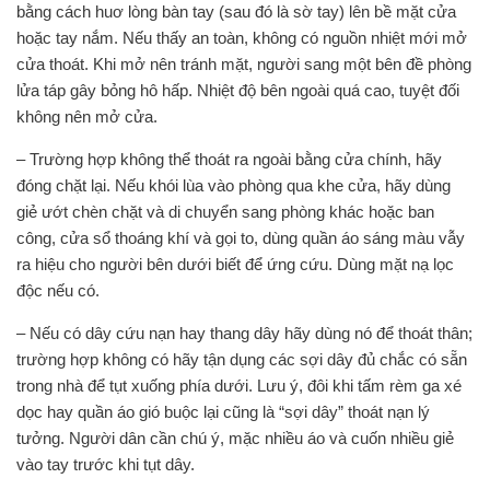
bằng cách huơ lòng bàn tay (sau đó là sờ tay) lên bề mặt cửa
hoặc tay nắm. Nếu thấy an toàn, không có nguồn nhiệt mới mở
cửa thoát. Khi mở nên tránh mặt, người sang một bên đề phòng
lửa táp gây bỏng hô hấp. Nhiệt độ bên ngoài quá cao, tuyệt đối
không nên mở cửa.
– Trường hợp không thể thoát ra ngoài bằng cửa chính, hãy
đóng chặt lại. Nếu khói lùa vào phòng qua khe cửa, hãy dùng
giẻ ướt chèn chặt và di chuyển sang phòng khác hoặc ban
công, cửa sổ thoáng khí và gọi to, dùng quần áo sáng màu vẫy
ra hiệu cho người bên dưới biết để ứng cứu. Dùng mặt nạ lọc
độc nếu có.
– Nếu có dây cứu nạn hay thang dây hãy dùng nó để thoát thân;
trường hợp không có hãy tận dụng các sợi dây đủ chắc có sẵn
trong nhà để tụt xuống phía dưới. Lưu ý, đôi khi tấm rèm ga xé
dọc hay quần áo gió buộc lại cũng là “sợi dây” thoát nạn lý
tưởng. Người dân cần chú ý, mặc nhiều áo và cuốn nhiều giẻ
vào tay trước khi tụt dây.