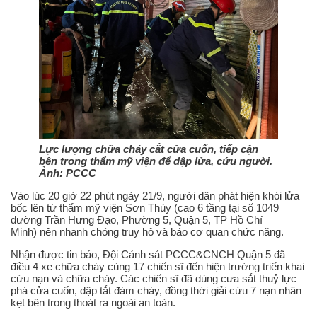
Lực lượng chữa cháy cắt cửa cuốn, tiếp cận
bên trong thẩm mỹ viện để dập lửa, cứu người.
Ảnh: PCCC
Vào lúc 20 giờ 22 phút ngày 21/9, người dân phát hiện khói lửa
bốc lên từ thẩm mỹ viện Sơn Thùy (cao 6 tầng tại số 1049
đường Trần Hưng Đạo, Phường 5, Quận 5, TP Hồ Chí
Minh) nên nhanh chóng truy hô và báo cơ quan chức năng.
Nhận được tin báo, Đội Cảnh sát PCCC&CNCH Quận 5 đã
điều 4 xe chữa cháy cùng 17 chiến sĩ đến hiện trường triển khai
cứu nạn và chữa cháy. Các chiến sĩ đã dùng cưa sắt thuỷ lực
phá cửa cuốn, dập tắt đám cháy, đồng thời giải cứu 7 nạn nhân
kẹt bên trong thoát ra ngoài an toàn.