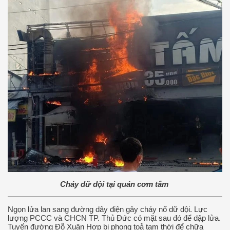
Cháy dữ dội tại quán cơm tấm
Ngọn lửa lan sang đường dây điện gây cháy nổ dữ dội. Lực
lượng PCCC và CHCN TP. Thủ Đức có mặt sau đó để dập lửa.
Tuyến đường Đỗ Xuân Hợp bị phong toả tạm thời để chữa