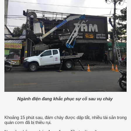
Ngành điện đang khắc phục sự cố sau vụ cháy
Khoảng 15 phút sau, đám cháy được dập tắt, nhiều tài sản trong
quán cơm đã bị thiêu rụi.