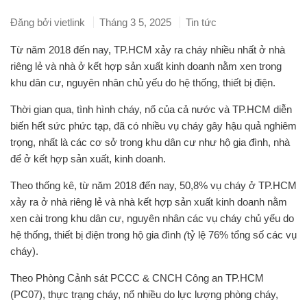
Đăng bởi
vietlink
Tháng 3 5, 2025
Tin tức
Từ năm 2018 đến nay, TP.HCM xảy ra cháy nhiều nhất ở nhà
riêng lẻ và nhà ở kết hợp sản xuất kinh doanh nằm xen trong
khu dân cư, nguyên nhân chủ yếu do hệ thống, thiết bị điện.
Thời gian qua, tình hình cháy, nổ của cả nước và TP.HCM diễn
biến hết sức phức tạp, đã có nhiều vụ cháy gây hậu quả nghiêm
trọng, nhất là các cơ sở trong khu dân cư như hộ gia đình, nhà
để ở kết hợp sản xuất, kinh doanh.
Theo thống kê, từ năm 2018 đến nay, 50,8% vụ cháy ở TP.HCM
xảy ra ở nhà riêng lẻ và nhà kết hợp sản xuất kinh doanh nằm
xen cài trong khu dân cư, nguyên nhân các vụ cháy chủ yếu do
hệ thống, thiết bị điện trong hộ gia đình
(
tỷ lệ 76% tổng số các vụ
cháy).
Theo Phòng Cảnh sát PCCC & CNCH Công an TP.HCM
(PC07), thực trạng cháy, nổ nhiều do lực lượng phòng cháy,