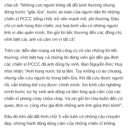
chia sẻ: “Những con người trông rất đỗi bình thường nhưng
đứng trước “giặc lửa”, trước an toàn của người dân thì những
chiến sĩ PCCC bỗng chốc trở nên mạnh mẽ, phi thường. Đâu
chỉ có anh hùng thời chiến, mà hoà bình vẫn có những người
lính vì dân quên mình. Xin gửi lời tiếc thương đến các đồng chí,
vĩnh biệt các anh và cảm ơn vì tất cả”.
Trên các diễn đàn mạng xã hội cũng có vô vàn những lời tiếc
thương, vĩnh biệt hay cả những lời động viên gửi đến gia đình
các chiến sĩ PCCC đã anh dũng hy sinh. Bạn Nguyễn Đức Huy
nhìn nhận: “Anh hùng nước tôi lạ lắm. Tuy không có áo choàng,
nhưng vẫn cứu người từ trong biển lửa. Khi đã cứu được người
rồi, vẫn không thể cứu được chính mình. Xin kính cẩn nghiêng
mình trước sự hy sinh anh dũng và tấm lòng quả cảm của các
chiến sĩ phòng cháy chữa cháy. Và xin gửi lời chia buồn đến cơ
quan, đơn vị, cũng như gia đình những anh lính giữa thời bình!”.
Đâu đó trên dải đất hình chữ S vẫn luôn có những câu chuyện
đẹp, những hành động dũng cảm của những chiến sĩ không