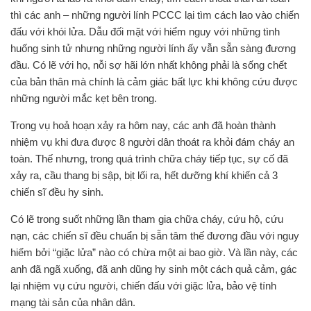
thì các anh – những người lính PCCC lại tìm cách lao vào chiến
đấu với khói lửa. Dẫu đối mặt với hiểm nguy với những tình
huống sinh tử nhưng những người lính ấy vẫn sẵn sàng đương
đầu. Có lẽ với họ, nỗi sợ hãi lớn nhất không phải là sống chết
của bản thân mà chính là cảm giác bất lực khi không cứu được
những người mắc kẹt bên trong.
Trong vụ hoả hoạn xảy ra hôm nay, các anh đã hoàn thành
nhiệm vụ khi đưa được 8 người dân thoát ra khỏi đám cháy an
toàn. Thế nhưng, trong quá trình chữa cháy tiếp tục, sự cố đã
xảy ra, cầu thang bị sập, bịt lối ra, hết dưỡng khí khiến cả 3
chiến sĩ đều hy sinh.
Có lẽ trong suốt những lần tham gia chữa cháy, cứu hộ, cứu
nạn, các chiến sĩ đều chuẩn bị sẵn tâm thế đương đầu với nguy
hiểm bởi “giặc lửa” nào có chừa một ai bao giờ. Và lần này, các
anh đã ngã xuống, đã anh dũng hy sinh một cách quả cảm, gác
lại nhiệm vụ cứu người, chiến đấu với giặc lửa, bảo vệ tính
mạng tài sản của nhân dân.