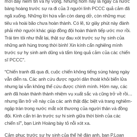
mới đầy niềm tin và hy vọng. Nhưng hôm nay là ngày cả nước
bàng hoàng trước sự ra đi của 3 người lính PCCC quả cảm đã
ngã xuống. Những lời hứa vẫn còn dang dở, còn những mục
tiêu và hoài bão chưa hoàn thành. Có lẽ, từ giây phút này đành
phải nhờ người khác giúp đồng đội hoàn thành tiếp ước mơ rồi.
Trái tim tôi như thắt lại, thật sự đau xót trước sự hy sinh của
những anh hùng trong thời bình! Xin kính cẩn nghiêng mình
trước sự hy sinh anh dũng và tấm lòng quả cảm của các chiến
sĩ PCCC”.
“Chiến tranh đã qua đi, cuộc chiến không tiếng súng hàng ngày
vẫn diễn ra. Các anh cứu được người dân thoát khỏi biển lửa
nhưng lại vẫn không thể cứu được chính mình. Hôm nay, các
anh đã hoàn thành thành nhiệm vụ xuất sắc và cũng trở về rồi…
nhưng lần trở về này của các anh thật đặc biệt và trang nghiêm-
ngập tràn trong nước mắt xót thương của người thân và đồng
đội. Kính cẩn tri ân trước sự hi sinh giữa thời bình của các
chiến sĩ”, bạn Linh Hoàng bày tỏ nỗi xót xa.
Cảm phục trước sự hy sinh của thế hệ đàn anh, bạn P.Loan