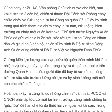
Cũng ngay chiều 1/8, Văn phòng Chủ tịch nước cho biết, sau
khi được tin 3 cán bộ, chiến sĩ thuộc Đội Cảnh sát Phòng cháy
chữa cháy và Cứu nạn cứu hộ Công an quận Cầu Giấy hy sinh
trong quá trình tham gia chữa cháy, cứu nạn, cứu hộ tại hiện
trường vụ cháy một quán karaoke, Chủ tịch nước Nguyễn Xuân
Phúc đã gửi lời chia buồn sâu sắc tới lực lượng Công an Nhân
dân và gia đình 3 cán bộ, chiến sĩ hy sinh là Đội trưởng Đặng
Anh Quân cùng chiến sĩ Đỗ Đức Việt và Nguyễn Đình Phúc.
Chứng kiến lực lượng cứu nạn, cứu hộ quên thân mình khi làm
nhiệm vụ tại vụ cháy nghiêm trọng xảy ra ở quán karaoke trên
đường Quan Hoa, nhiều người dân đã bày tỏ sự xót xa, lòng
biết ơn sâu sắc trước những nỗ lực và hy sinh không mệt mỏi
của các chiến sĩ công an.
Hoả hoạn xảy ra cũng là lúc những chiến sĩ cảnh sát PCCC và
CNCH phải lập tức có mặt tại hiện trường, căng mình chống lại
“giặc lửa” để hạn chế tối đa thiệt hại về người và tài sản. Trong
khi người ta lao ra khỏi đám cháy, tìm cách thoát thân an toàn