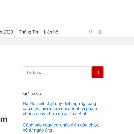
h 2023
Thông Tin
Liên hệ
iết bị không người lái ứng dụng trong công tác PCCC và CNCH
MỚI ĐĂNG
Hà Nội siết chặt quy định ngừng cung
ể
cấp điện, nước với công trình vi phạm
phòng cháy chữa cháy Thái Bình
ảm
Cảnh báo nguy cơ chập điện gây cháy,
nổ từ ngập úng