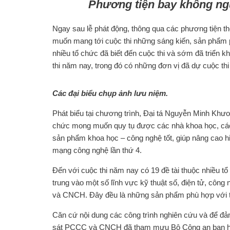
Phương tiện bay không ng
Ngay sau lễ phát động, thông qua các phương tiện thô
muốn mang tới cuộc thi những sáng kiến, sản phẩm ph
nhiều tổ chức đã biết đến cuộc thi và sớm đã triển 
thi năm nay, trong đó có những đơn vị đã dự cuộc thi t
Các đại biểu chụp ảnh lưu niệm.
Phát biểu tại chương trình, Đại tá Nguyễn Minh K
chức mong muốn quy tụ được các nhà khoa học, các 
sản phẩm khoa học – công nghệ tốt, giúp nâng cao 
mạng công nghệ lần thứ 4.
Đến với cuộc thi năm nay có 19 đề tài thuộc nhiều t
trung vào một số lĩnh vực kỹ thuật số, điện tử, công 
và CNCH. Đây đều là những sản phẩm phù hợp với tiê
Căn cứ nội dung các công trình nghiên cứu và để đả
sát PCCC và CNCH đã tham mưu Bộ Công an ban hành