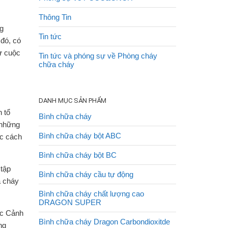
Thông Tin
ng
Tin tức
 đó, có
ự cuộc
Tin tức và phóng sự về Phòng cháy
chữa cháy
DANH MỤC SẢN PHẨM
 tổ
Bình chữa cháy
 những
Bình chữa cháy bột ABC
ộc cách
Bình chữa cháy bột BC
 tập
Bình chữa cháy cầu tự động
a cháy
Bình chữa cháy chất lượng cao
DRAGON SUPER
ục Cảnh
Bình chữa cháy Dragon Carbondioxitde
ng