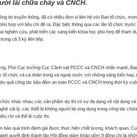
ười lái chữa cháy và CNCH.
ng tin truyền thông, đã có nhiều đơn vị liên hệ với Ban tổ chức, mo
ù hợp với tiêu chí đề ra. Đặc biệt, thông qua các lần tổ chức trước
khai nghiên cứu, phát triển các sáng kiến khoa học phù hợp để tham d
rong cả 3 kỳ liên tiếp.
hương, Phó Cục trưởng Cục Cảnh sát PCCC và CNCH nhấn mạnh, Ban
tổ chức và cá nhân trong và ngoài nước với những sáng kiến hay,
hiệu quả công tác bảo đảm an toàn PCCC và CNCH trong thời kỳ cu
ổ chức khác nhau, các sản phẩm dự thi có sự đa dạng về nội dung và
nghệ vật lý, các thiết bị không người lái ứng dụng trong công tác chữ
u chí và thể lệ cuộc thi.
m bảo quá trịnh đánh giá được thực hiện chất lượng, khách quan, C
 quyết định thành lập Hội đồng giám khảo gồm 9 đồng chí là nhữ