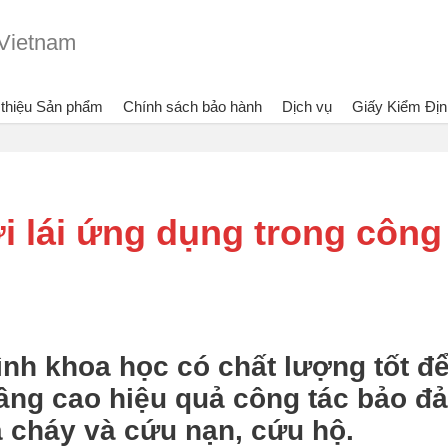
 thiệu Sản phẩm
Chính sách bảo hành
Dịch vụ
Giấy Kiểm Địn
Đang xem:
Bình chữa cháy Dragon - Vietlink Vietnam
Tin tức
Th
i lái ứng dụng trong công
ình khoa học có chất lượng tốt đ
âng cao hiệu quả công tác bảo đ
 cháy và cứu nạn, cứu hộ.