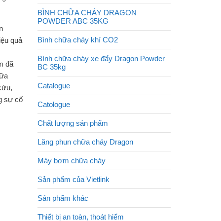
BÌNH CHỮA CHÁY DRAGON
POWDER ABC 35KG
n
Bình chữa cháy khí CO2
iệu quả
Bình chữa cháy xe đẩy Dragon Powder
óm đã
BC 35kg
hữa
Catalogue
cứu,
g sự cố
Catologue
Chất lượng sản phẩm
Lăng phun chữa cháy Dragon
Máy bơm chữa cháy
Sản phẩm của Vietlink
Sản phẩm khác
Thiết bị an toàn, thoát hiểm