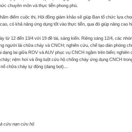
thức chuyên môn và thực tiễn phong phú.
chấm điểm cuộc thi, Hội đồng giám khảo sẽ giúp Ban tổ chức lựa chọ
o, có khả năng ứng dụng tốt vào thực tiễn, qua đó giúp nâng cao h
ày từ 12 đến 13/4 với 19 đề tài, sáng kiến. Riêng sáng 12/4, các nh
hông người lái chữa cháy và CNCH; nghiên cứu, chế tạo dàn phóng c
i lái dạng lai giữa ROV và AUV phục vụ CNCH ngầm trên biển; nghiên 
 cháy; nệm hơi và ống tuột cứu hộ chống cháy ứng dụng CNCH tron
 nổ chữa cháy tự động (dạng bọt)…
và cứu nạn cứu hộ