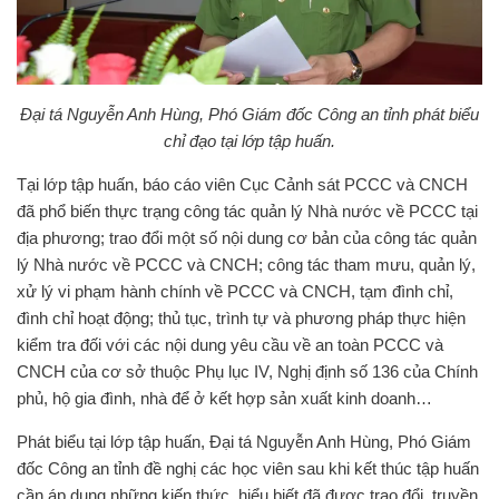
Đại tá Nguyễn Anh Hùng, Phó Giám đốc Công an tỉnh phát biểu
chỉ đạo tại lớp tập huấn.
Tại lớp tập huấn, báo cáo viên Cục Cảnh sát PCCC và CNCH
đã phổ biến thực trạng công tác quản lý Nhà nước về PCCC tại
địa phương; trao đổi một số nội dung cơ bản của công tác quản
lý Nhà nước về PCCC và CNCH; công tác tham mưu, quản lý,
xử lý vi phạm hành chính về PCCC và CNCH, tạm đình chỉ,
đình chỉ hoạt động; thủ tục, trình tự và phương pháp thực hiện
kiểm tra đối với các nội dung yêu cầu về an toàn PCCC và
CNCH của cơ sở thuộc Phụ lục IV, Nghị định số 136 của Chính
phủ, hộ gia đình, nhà để ở kết hợp sản xuất kinh doanh…
Phát biểu tại lớp tập huấn, Đại tá Nguyễn Anh Hùng, Phó Giám
đốc Công an tỉnh đề nghị các học viên sau khi kết thúc tập huấn
cần áp dụng những kiến thức, hiểu biết đã được trao đổi, truyền