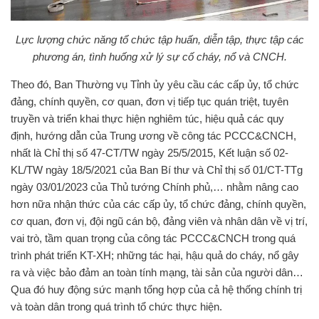
Lực lượng chức năng tổ chức tập huấn, diễn tập, thực tập các
phương án, tình huống xử lý sự cố cháy, nổ và CNCH.
Theo đó, Ban Thường vụ Tỉnh ủy yêu cầu các cấp ủy, tổ chức
đảng, chính quyền, cơ quan, đơn vị tiếp tục quán triệt, tuyên
truyền và triển khai thực hiện nghiêm túc, hiệu quả các quy
định, hướng dẫn của Trung ương về công tác PCCC&CNCH,
nhất là Chỉ thị số 47-CT/TW ngày 25/5/2015, Kết luận số 02-
KL/TW ngày 18/5/2021 của Ban Bí thư và Chỉ thị số 01/CT-TTg
ngày 03/01/2023 của Thủ tướng Chính phủ,… nhằm nâng cao
hơn nữa nhận thức của các cấp ủy, tổ chức đảng, chính quyền,
cơ quan, đơn vị, đội ngũ cán bộ, đảng viên và nhân dân về vị trí,
vai trò, tầm quan trọng của công tác PCCC&CNCH trong quá
trình phát triển KT-XH; những tác hại, hậu quả do cháy, nổ gây
ra và việc bảo đảm an toàn tính mạng, tài sản của người dân…
Qua đó huy động sức mạnh tổng hợp của cả hệ thống chính trị
và toàn dân trong quá trình tổ chức thực hiện.