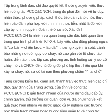
Tập trung lãnh đạo, chỉ đạo quyết liệt, thường xuyên việc thực
hiện công tác PCCC&CNCH, trong đó phải đổi mới về tư duy,
nhận thức, phương pháp, cách thức tiếp cận và tổ chức thực
hiện bảo đảm phù hợp với tình hình thực tiễn, nhất là đối với
cấp ủy, chính quyền, đoàn thể ở cơ sở. Xác định
PCCC&CNCH là nhiệm vụ quan trọng cần đặc biệt quan tâm
trong quá trình phát triển KT-XH. Lấy việc chủ động phòng ngừa
là “cơ bản – chiến lược – lâu dài”; thường xuyên rà soát, cảnh
báo những nơi có nguy cơ cháy, nổ cao gắn với tổ chức tập
huấn, diễn tập, thực tập các phương án, tình huống xử lý sự cố
cháy, nổ và CNCH để chủ động đối phó kịp thời, hiệu quả khi
xảy ra cháy, nổ, sự cố tai nạn theo phương châm “4 tại chỗ”.
Tăng cường kiểm tra, giám sát, thanh tra việc thực hiện các chỉ
đạo, quy định của Trung ương, của tỉnh về công tác
PCCC&CNCH; gắn trách nhiệm của người đứng đầu cấp ủy,
chính quyền, thủ trưởng cơ quan, đơn vị, địa phương về kết
quả thực hiện nhiệm vụ được giao; xử lý nghiêm các trường
hợp thiếu trách nhiệm hoặc buông lỏng quản lý về công tác