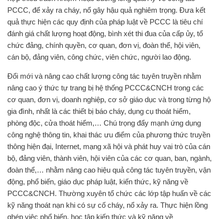
PCCC, để xảy ra cháy, nổ gây hậu quả nghiêm trọng. Đưa kết
quả thực hiện các quy định của pháp luật về PCCC là tiêu chí
đánh giá chất lượng hoạt động, bình xét thi đua của cấp ủy, tổ
chức đảng, chính quyền, cơ quan, đơn vị, đoàn thể, hội viên,
cán bộ, đảng viên, công chức, viên chức, người lao động.
Đổi mới và nâng cao chất lượng công tác tuyên truyền nhằm
nâng cao ý thức tự trang bị hệ thống PCCC&CNCH trong các
cơ quan, đơn vị, doanh nghiệp, cơ sở giáo dục và trong từng hộ
gia đình, nhất là các thiết bị báo cháy, dụng cụ thoát hiểm,
phòng độc, cửa thoát hiểm,… Chú trọng đẩy mạnh ứng dụng
công nghệ thông tin, khai thác ưu điểm của phương thức truyền
thông hiện đại, Internet, mạng xã hội và phát huy vai trò của cán
bộ, đảng viên, thành viên, hội viên của các cơ quan, ban, ngành,
đoàn thể,… nhằm nâng cao hiệu quả công tác tuyên truyền, vận
động, phổ biến, giáo dục pháp luật, kiến thức, kỹ năng về
PCCC&CNCH. Thường xuyên tổ chức các lớp tập huấn về các
kỹ năng thoát nạn khi có sự cố cháy, nổ xảy ra. Thực hiện lồng
ghép việc phổ biến, học tập kiến thức và kỹ năng về