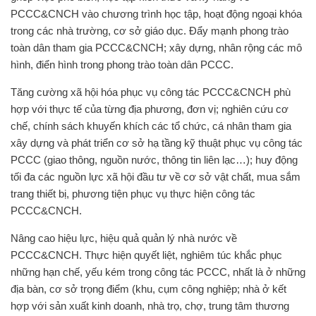
PCCC&CNCH vào chương trình học tập, hoạt động ngoại khóa
trong các nhà trường, cơ sở giáo dục. Đẩy mạnh phong trào
toàn dân tham gia PCCC&CNCH; xây dựng, nhân rộng các mô
hình, điển hình trong phong trào toàn dân PCCC.
Tăng cường xã hội hóa phục vụ công tác PCCC&CNCH phù
hợp với thực tế của từng địa phương, đơn vị; nghiên cứu cơ
chế, chính sách khuyến khích các tổ chức, cá nhân tham gia
xây dựng và phát triển cơ sở hạ tầng kỹ thuật phục vụ công tác
PCCC (giao thông, nguồn nước, thông tin liên lạc…); huy động
tối đa các nguồn lực xã hội đầu tư về cơ sở vật chất, mua sắm
trang thiết bị, phương tiện phục vụ thực hiện công tác
PCCC&CNCH.
Nâng cao hiệu lực, hiệu quả quản lý nhà nước về
PCCC&CNCH. Thực hiện quyết liệt, nghiêm túc khắc phục
những hạn chế, yếu kém trong công tác PCCC, nhất là ở những
địa bàn, cơ sở trọng điểm (khu, cụm công nghiệp; nhà ở kết
hợp với sản xuất kinh doanh, nhà trọ, chợ, trung tâm thương