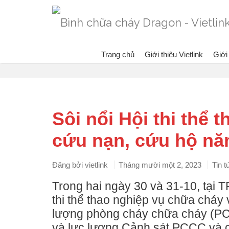
Trang chủ
Giới thiệu Vietlink
Giới
Blog
Sôi nổi Hội thi thể
cứu nạn, cứu hộ nă
Đăng bởi
vietlink
Tháng mười một 2, 2023
Tin t
Trong hai ngày 30 và 31-10, tại
thi thể thao nghiệp vụ chữa cháy 
lượng phòng cháy chữa cháy (P
và lực lượng Cảnh sát PCCC và c