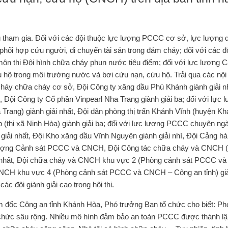
tham gia. Đối với các đội thuộc lực lượng PCCC cơ sở, lực lượng 
i hợp cứu người, di chuyển tài sản trong đám cháy; đối với các đô
thi Đội hình chữa cháy phun nước tiêu điểm; đối với lực lượng C
̣ trong môi trường nước và bơi cứu nạn, cứu hộ. Trải qua các nộ
ng cháy chữa cháy cơ sở, Đội Công ty xăng dầu Phú Khánh giành giải nh
, Đội Công ty Cổ phần Vinpearl Nha Trang giành giải ba; đối với lực 
ang) giành giải nhất, Đội dân phòng thị trấn Khánh Vĩnh (huyện Kh
p (thị xã Ninh Hòa) giành giải ba; đối với lực lượng PCCC chuyên nga
 nhất, Đội Kho xăng dầu Vĩnh Nguyên giành giải nhì, Đội Cảng ha
c lượng Cảnh sát PCCC và CNCH, Đội Công tác chữa cháy và CNCH 
 nhất, Đội chữa cháy và CNCH khu vực 2 (Phòng cảnh sát PCCC 
và CNCH khu vực 4 (Phòng cảnh sát PCCC và CNCH – Công an tỉnh) già
́c đội giành giải cao trong hội thi.
iám đốc Công an tỉnh Khánh Hòa, Phó trưởng Ban tổ chức cho biết: P
 chức sâu rộng. Nhiều mô hình đảm bảo an toàn PCCC được thành lậ