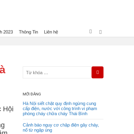
h 2023
Thông Tin
Liên hệ
i thi thể thao nghiệp vụ chữa cháy và cứu nạn, cứu hộ năm 2023
và
MỚI ĐĂNG
Hà Nội siết chặt quy định ngừng cung
c Hội
cấp điện, nước với công trình vi phạm
phòng cháy chữa cháy Thái Bình
ng
Cảnh báo nguy cơ chập điện gây cháy,
nổ từ ngập úng
năm