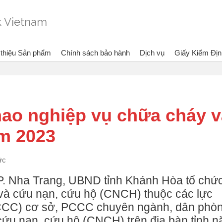
 thiệu Sản phẩm
Chính sách bảo hành
Dịch vụ
Giấy Kiểm Địn
Đang xem:
Bình chữa cháy Dragon - Vietlink Vietnam
Tin tức
Sôi nổi Hộ
 thao nghiệp vụ chữa cháy 
m 2023
ức
 TP. Nha Trang, UBND tỉnh Khánh Hòa tổ chứ
và cứu nạn, cứu hộ (CNCH) thuộc các lực
CCC) cơ sở, PCCC chuyên ngành, dân phò
ứu nạn, cứu hộ (CNCH) trên địa bàn tỉnh 