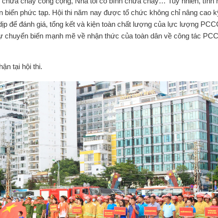
m chữa cháy công cộng, Nhà tôi có bình chữa cháy… Tuy nhiên, tình 
n biến phức tạp. Hội thi năm nay được tổ chức không chỉ nâng cao k
p để đánh giá, tổng kết và kiện toàn chất lượng của lực lượng PCCC
ự chuyển biến mạnh mẽ về nhận thức của toàn dân về công tác PCC
̣n tại hội thi.