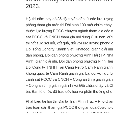
2023.
Hội thi năm nay có 36 đội tuyển đến từ các lực lượng 
phòng tham gia môn thi Đội hình 100 mét chữa cháy phố
thuộc lực lượng PCCC chuyên ngành tham gia các môn 
sát PCCC và CNCH tham gia nội dung Cứu nạn, cứu hô
thi hết sức sôi nổi, kết quả, đối với lực lượng phò
Đội Tổng Công ty Khánh Việt (Khatoco) giành giải nhì
dân phòng, Đội dân phòng phường Vĩnh Hải (TP. Nha Tr
Vĩnh) giành giải nhì, Đội dân phòng phường Ninh Hiệ
Đội Công ty TNHH Tân Cảng Petro Cam Ranh giành giải
không quốc tế Cam Ranh giành giải ba; đối với lự
cảnh sát PCCC và CNCH – Công an tỉnh) giành giải
– Công an tỉnh) giành giải nhì và Đội chữa cháy 
ba. Ban tổ chức đã trao cờ, hoa và phần thưởng cho ca
Phát biểu tại hội thi, Đại tá Trần Minh Trúc – Phó G
trào toàn dân tham gia PCCC thời gian qua được tổ