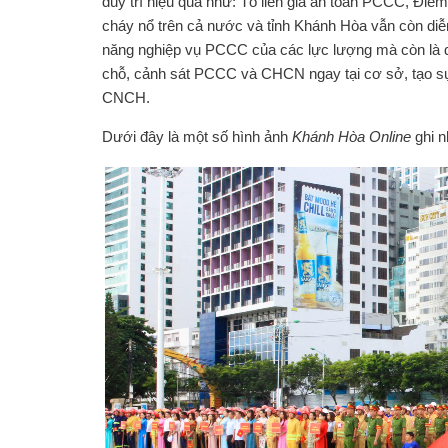
duy trì hiệu quả như: Tổ liên gia an toàn PCCC, Điể
cháy nổ trên cả nước và tỉnh Khánh Hòa vẫn còn diễ
năng nghiệp vụ PCCC của các lực lượng mà còn là dị
chỗ, cảnh sát PCCC và CHCN ngay tại cơ sở, tạo s
CNCH.
Dưới đây là một số hình ảnh
Khánh Hòa Online
ghi nhâ