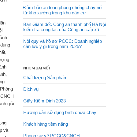
Đảm bảo an toàn phòng chống cháy nổ
từ kho xưởng trong khu dân cư
dân
Ban Giám đốc Công an thành phố Hà Nội
kiểm tra công tác của Công an cấp xã
̣i
ảnh
Nội quy và hồ sơ PCCC: Doanh nghiệp
i dung
cần lưu ý gì trong năm 2025?
ất,
lượng
ánh
NHÓM BÀI VIẾT
̀nh,
Chất lượng Sản phẩm
̀ng
(Phòng
Dịch vụ
và CNCH
Giấy Kiểm Định 2023
nh giải
Hướng dẫn sử dụng bình chữa cháy
hong
Khách hàng tiềm năng
p và
Phóng sự về PCCC&CNCH