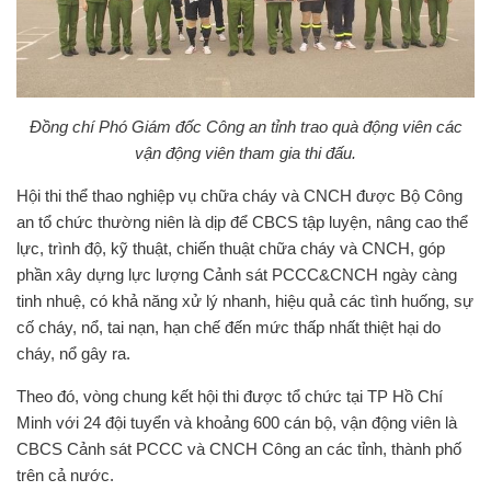
Đồng chí Phó Giám đốc Công an tỉnh trao quà động viên các
vận động viên tham gia thi đấu.
Hội thi thể thao nghiệp vụ chữa cháy và CNCH được Bộ Công
an tổ chức thường niên là dịp để CBCS tập luyện, nâng cao thể
lực, trình độ, kỹ thuật, chiến thuật chữa cháy và CNCH, góp
phần xây dựng lực lượng Cảnh sát PCCC&CNCH ngày càng
tinh nhuệ, có khả năng xử lý nhanh, hiệu quả các tình huống, sự
cố cháy, nổ, tai nạn, hạn chế đến mức thấp nhất thiệt hại do
cháy, nổ gây ra.
Theo đó, vòng chung kết hội thi được tổ chức tại TP Hồ Chí
Minh với 24 đội tuyển và khoảng 600 cán bộ, vận động viên là
CBCS Cảnh sát PCCC và CNCH Công an các tỉnh, thành phố
trên cả nước.