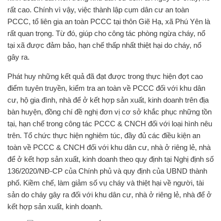
rất cao. Chính vì vậy, việc thành lập cụm dân cư an toàn
PCCC, tổ liên gia an toàn PCCC tại thôn Giẽ Hạ, xã Phú Yên là
rất quan trọng. Từ đó, giúp cho công tác phòng ngừa cháy, nổ
tại xã được đảm bảo, hạn chế thấp nhất thiệt hại do cháy, nổ
gây ra.
Phát huy những kết quả đã đạt được trong thực hiện đợt cao
điểm tuyên truyền, kiểm tra an toàn về PCCC đối với khu dân
cư, hộ gia đình, nhà để ở kết hợp sản xuất, kinh doanh trên địa
bàn huyện, đồng chí đề nghị đơn vị cơ sở khắc phục những tồn
tại, hạn chế trong công tác PCCC & CNCH đối với loại hình nêu
trên. Tổ chức thực hiện nghiêm túc, đầy đủ các điều kiện an
toàn về PCCC & CNCH đối với khu dân cư, nhà ở riêng lẻ, nhà
để ở kết hợp sản xuất, kinh doanh theo quy định tại Nghị định số
136/2020/NĐ-CP của Chính phủ và quy định của UBND thành
phố. Kiềm chế, làm giảm số vụ cháy và thiệt hại về người, tài
sản do cháy gây ra đối với khu dân cư, nhà ở riêng lẻ, nhà để ở
kết hợp sản xuất, kinh doanh.