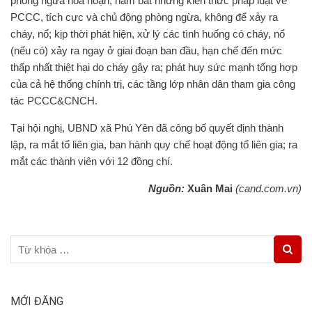
phòng ngừa hỏa hoạn; nắm bắt những kiến ​​thức pháp luật về
PCCC, tích cực và chủ động phòng ngừa, không để xảy ra
cháy, nổ; kịp thời phát hiện, xử lý các tình huống có cháy, nổ
(nếu có) xảy ra ngay ở giai đoạn ban đầu, hạn chế đến mức
thấp nhất thiệt hại do cháy gây ra; phát huy sức mạnh tổng hợp
của cả hệ thống chính trị, các tầng lớp nhân dân tham gia công
tác PCCC&CNCH.
Tại hội nghị, UBND xã Phú Yên đã công bố quyết định thành
lập, ra mắt tổ liên gia, ban hành quy chế hoạt động tổ liên gia; ra
mắt các thành viên với 12 đồng chí.
Nguồn:
Xuân Mai
(cand.com.vn)
MỚI ĐĂNG