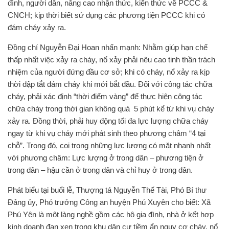
đình, người dân, nâng cao nhận thức, kiến thức về PCCC &
CNCH; kịp thời biết sử dụng các phương tiện PCCC khi có
đám cháy xảy ra.
Đồng chí Nguyễn Đại Hoan nhấn mạnh: Nhằm giúp hạn chế
thấp nhất việc xảy ra cháy, nổ xảy phải nêu cao tinh thần trách
nhiệm của người đứng đầu cơ sở; khi có cháy, nổ xảy ra kịp
thời dập tắt đám cháy khi mới bắt đầu. Đối với công tác chữa
cháy, phải xác định “thời điểm vàng” để thực hiện công tác
chữa cháy trong thời gian không quá 5 phút kể từ khi vụ cháy
xảy ra. Đồng thời, phải huy động tối đa lực lượng chữa cháy
ngay từ khi vụ cháy mới phát sinh theo phương châm “4 tại
chỗ”. Trong đó, coi trọng những lực lượng có mặt nhanh nhất
với phương châm: Lực lượng ở trong dân – phương tiện ở
trong dân – hậu cần ở trong dân và chỉ huy ở trong dân.
Phát biểu tại buổi lễ, Thượng tá Nguyễn Thế Tài, Phó Bí thư
Đảng ủy, Phó trưởng Công an huyện Phú Xuyên cho biết: Xã
Phú Yên là một làng nghề gồm các hộ gia đình, nhà ở kết hợp
kinh doanh đan xen trong khu dân cư tiềm ẩn nguy cơ cháy, nổ