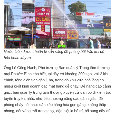
Nước luôn được chuẩn bị sẵn sàng đề phòng bất trắc khi có
hỏa hoạn xảy ra
Ông Lê Công Hạnh, Phó trưởng Ban quản lý Trung tâm thương
mại Phước Bình cho biết, tại đây có khoảng 300 sạp, với 3 khu
chính, tổng diện tích gần 1 ha, trong đó khu vực nhà lồng có
nhiều ki-ốt kinh doanh các mặt hàng dễ cháy. Để nâng cao cảnh
giác, ban quản lý trung tâm thường xuyên cử cán bộ đi kiểm tra,
tuyên truyền, nhắc nhở tiểu thương nâng cao cảnh giác, đề
phòng cháy nổ, như: sắp xếp hàng hóa gọn gàng, không thắp
nhang, đốt vàng mã trong chợ, đặc biệt là bố trí, bổ sung đầy đủ