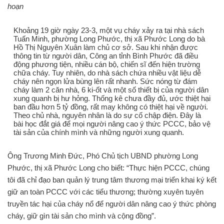
hoạn
Khoảng 19 giờ ngày 23-3, một vụ cháy xảy ra tại nhà sách
Tuấn Minh, phường Long Phước, thị xã Phước Long do bà
Hồ Thị Nguyên Xuân làm chủ cơ sở. Sau khi nhận được
thông tin từ người dân, Công an tỉnh Bình Phước đã điều
động phương tiện, nhiều cán bộ, chiến sĩ đến hiện trường
chữa cháy. Tuy nhiên, do nhà sách chứa nhiều vật liệu dễ
cháy nên ngọn lửa bùng lên rất nhanh. Sức nóng từ đám
cháy làm 2 căn nhà, 6 ki-ốt và một số thiết bị của người dân
xung quanh bị hư hỏng. Thống kê chưa đầy đủ, ước thiệt hại
ban đầu hơn 5 tỷ đồng, rất may không có thiệt hại về người.
Theo chủ nhà, nguyên nhân là do sự cố chập điện. Đây là
bài học đắt giá để mọi người nâng cao ý thức PCCC, bảo vệ
tài sản của chính mình và những người xung quanh.
Ông Trương Minh Đức, Phó Chủ tịch UBND phường Long
Phước, thị xã Phước Long cho biết: “Thực hiện PCCC, chúng
tôi đã chỉ đạo ban quản lý trung tâm thương mại triển khai ký kết
giữ an toàn PCCC với các tiểu thương; thường xuyên tuyên
truyền tác hại của cháy nổ để người dân nâng cao ý thức phòng
cháy, giữ gìn tài sản cho mình và cộng đồng”.