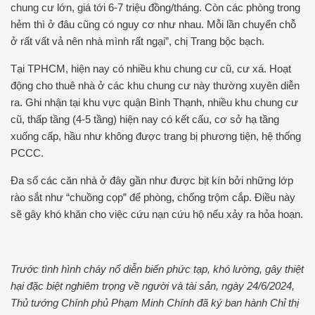
chung cư lớn, giá tới 6-7 triệu đồng/tháng. Còn các phòng trong
hẻm thì ở đâu cũng có nguy cơ như nhau. Mỗi lần chuyển chỗ
ở rất vất vả nên nhà mình rất ngại”, chị Trang bộc bạch.
Tại TPHCM, hiện nay có nhiều khu chung cư cũ, cư xá. Hoạt
động cho thuê nhà ở các khu chung cư này thường xuyên diễn
ra. Ghi nhận tại khu vực quận Bình Thạnh, nhiều khu chung cư
cũ, thấp tầng (4-5 tầng) hiện nay có kết cấu, cơ sở hạ tầng
xuống cấp, hầu như không được trang bị phương tiện, hệ thống
PCCC.
Đa số các căn nhà ở đây gần như được bịt kín bởi những lớp
rào sắt như “chuồng cọp” để phòng, chống trộm cắp. Điều này
sẽ gây khó khăn cho việc cứu nạn cứu hộ nếu xảy ra hỏa hoạn.
Trước tình hình cháy nổ diễn biến phức tạp, khó lường, gây thiệt
hại đặc biệt nghiêm trọng về người và tài sản, ngày 24/6/2024,
Thủ tướng Chính phủ Phạm Minh Chính đã ký ban hành Chỉ thị