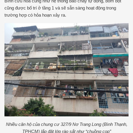
Bình cứu hỏa cũng như hệ thống báo cháy tự động, bom bột
cũng được bố trí ở tầng 1 và sẽ sẵn sàng hoạt động trong
trường hợp có hỏa hoạn xảy ra.
Nhiều căn hộ của chung cư 327/9 Nơ Trang Long (Bình Thạnh,
TPHCM) lắp đặt lớp rào sắt như “chuồng cọp”