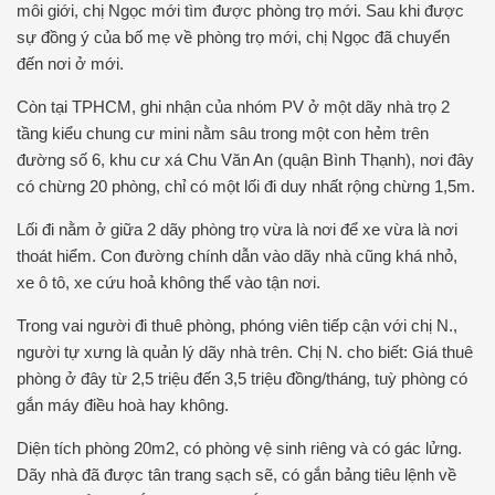
môi giới, chị Ngọc mới tìm được phòng trọ mới. Sau khi được
sự đồng ý của bố mẹ về phòng trọ mới, chị Ngọc đã chuyển
đến nơi ở mới.
Còn tại TPHCM, ghi nhận của nhóm PV ở một dãy nhà trọ 2
tầng kiểu chung cư mini nằm sâu trong một con hẻm trên
đường số 6, khu cư xá Chu Văn An (quận Bình Thạnh), nơi đây
có chừng 20 phòng, chỉ có một lối đi duy nhất rộng chừng 1,5m.
Lối đi nằm ở giữa 2 dãy phòng trọ vừa là nơi để xe vừa là nơi
thoát hiểm. Con đường chính dẫn vào dãy nhà cũng khá nhỏ,
xe ô tô, xe cứu hoả không thể vào tận nơi.
Trong vai người đi thuê phòng, phóng viên tiếp cận với chị N.,
người tự xưng là quản lý dãy nhà trên. Chị N. cho biết: Giá thuê
phòng ở đây từ 2,5 triệu đến 3,5 triệu đồng/tháng, tuỳ phòng có
gắn máy điều hoà hay không.
Diện tích phòng 20m2, có phòng vệ sinh riêng và có gác lửng.
Dãy nhà đã được tân trang sạch sẽ, có gắn bảng tiêu lệnh về