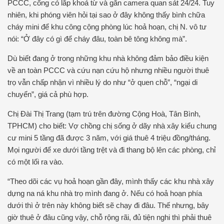
PCCC, cổng có lắp khoá từ và gắn camera quan sát 24/24. Tuy
nhiên, khi phóng viên hỏi tại sao ở đây không thấy bình chữa
cháy mini để khu công cộng phòng lúc hoả hoạn, chị N. vô tư
nói: “Ở đây có gì để cháy đâu, toàn bê tông không mà”.
Dù biết đang ở trong những khu nhà không đảm bảo điều kiện
về an toàn PCCC và cứu nạn cứu hộ nhưng nhiều người thuê
trọ vẫn chấp nhận vì nhiều lý do như “ở quen chỗ”, “ngại di
chuyển”, giá cả phù hợp.
Chị Đài Thị Trang (tạm trú trên đường Cộng Hoà, Tân Bình,
TPHCM) cho biết: Vợ chồng chị sống ở dãy nhà xây kiểu chung
cư mini 5 tầng đã được 3 năm, với giá thuê 4 triệu đồng/tháng.
Mọi người để xe dưới tầng trệt và đi thang bộ lên các phòng, chỉ
có một lối ra vào.
“Theo dõi các vụ hoả hoạn gần đây, mình thấy các khu nhà xây
dựng na ná khu nhà trọ mình đang ở. Nếu có hoả hoạn phía
dưới thì ở trên này không biết sẽ chạy đi đâu. Thế nhưng, bây
giờ thuê ở đâu cũng vậy, chỗ rộng rãi, đủ tiện nghi thì phải thuê