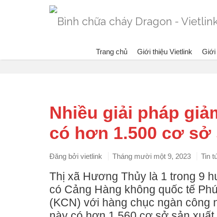
Trang chủ
Giới thiệu Vietlink
Giới
Blog
Đang xe
Nhiều giải pháp giảm
có hơn 1.500 cơ sở 
Đăng bởi
vietlink
Tháng mười một 9, 2023
Tin t
Thị xã Hương Thủy là 1 trong 9 hu
có Cảng Hàng không quốc tế Phú 
(KCN) với hàng chục ngàn công nh
này có hơn 1.560 cơ sở sản xuất 