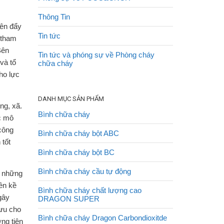
Thông Tin
yên đẩy
Tin tức
 tham
Bên
Tin tức và phóng sự về Phòng cháy
và tổ
chữa cháy
ho lực
DANH MỤC SẢN PHẨM
ng, xã.
Bình chữa cháy
c mô
 công
Bình chữa cháy bột ABC
 tốt
Bình chữa cháy bột BC
Bình chữa cháy cầu tự động
g những
ền kề
Bình chữa cháy chất lượng cao
gây
DRAGON SUPER
mưu cho
Bình chữa cháy Dragon Carbondioxitde
ng tiện