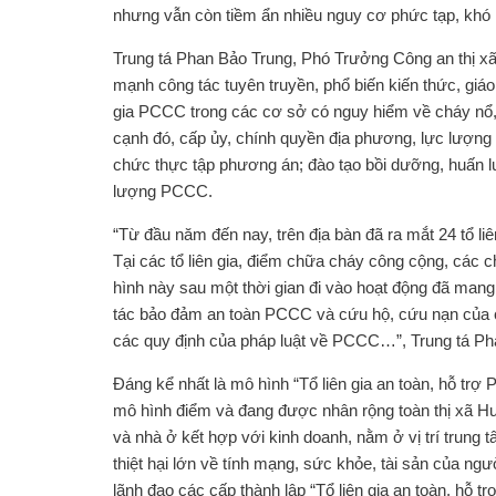
nhưng vẫn còn tiềm ẩn nhiều nguy cơ phức tạp, khó
Trung tá Phan Bảo Trung, Phó Trưởng Công an thị xã
mạnh công tác tuyên truyền, phổ biến kiến thức, g
gia PCCC trong các cơ sở có nguy hiểm về cháy nổ,
cạnh đó, cấp ủy, chính quyền địa phương, lực lượng
chức thực tập phương án; đào tạo bồi dưỡng, huấn 
lượng PCCC.
“Từ đầu năm đến nay, trên địa bàn đã ra mắt 24 tổ l
Tại các tổ liên gia, điểm chữa cháy công cộng, cá
hình này sau một thời gian đi vào hoạt động đã mang
tác bảo đảm an toàn PCCC và cứu hộ, cứu nạn của cá
các quy định của pháp luật về PCCC…”, Trung tá Pha
Đáng kể nhất là mô hình “Tổ liên gia an toàn, hỗ tr
mô hình điểm và đang được nhân rộng toàn thị xã Hư
và nhà ở kết hợp với kinh doanh, nằm ở vị trí trun
thiệt hại lớn về tính mạng, sức khỏe, tài sản của 
lãnh đạo các cấp thành lập “Tổ liên gia an toàn, h