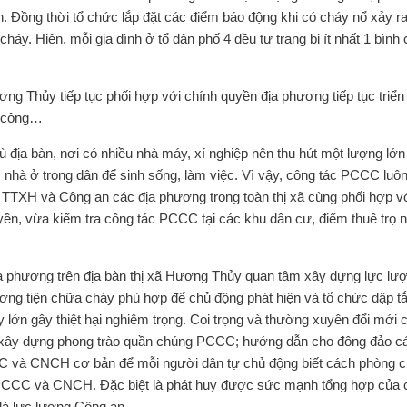
n. Đồng thời tổ chức lắp đặt các điểm báo động khi có cháy nổ xảy r
áy. Hiện, mỗi gia đình ở tổ dân phố 4 đều tự trang bị ít nhất 1 bình
ng Thủy tiếp tục phối hợp với chính quyền địa phương tiếp tục triển
g cộng…
 địa bàn, nơi có nhiều nhà máy, xí nghiệp nên thu hút một lượng lớ
ọ, nhà ở trong dân để sinh sống, làm việc. Vì vậy, công tác PCCC luôn
 TTXH và Công an các địa phương trong toàn thị xã cùng phối hợp v
ền, vừa kiểm tra công tác PCCC tại các khu dân cư, điểm thuê trọ
ịa phương trên địa bàn thị xã Hương Thủy quan tâm xây dựng lực lư
ơng tiện chữa cháy phù hợp để chủ động phát hiện và tổ chức dập t
 lớn gây thiệt hại nghiêm trọng. Coi trọng và thường xuyên đổi mới 
ể xây dựng phong trào quần chúng PCCC; hướng dẫn cho đông đảo c
C và CNCH cơ bản để mỗi người dân tự chủ động biết cách phòng c
 PCCC và CNCH. Đặc biệt là phát huy được sức mạnh tổng hợp của 
ốt là lực lượng Công an…