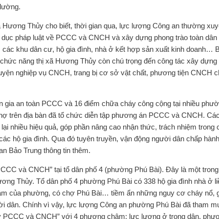
 lường.
 Hương Thủy cho biết, thời gian qua, lực lượng Công an thường xu
iáo dục pháp luật về PCCC và CNCH và xây dựng phong trào toàn dân
 các khu dân cư, hộ gia đình, nhà ở kết hợp sản xuất kinh doanh… 
 chức năng thị xã Hương Thủy còn chú trọng đến công tác xây dựng 
luyện nghiệp vụ CNCH, trang bị cơ sở vật chất, phương tiện CNCH c
iên gia an toàn PCCC và 16 điểm chữa cháy công cộng tại nhiều phườ
c chợ trên địa bàn đã tổ chức diễn tập phương án PCCC và CNCH. Cá
 lại nhiều hiệu quả, góp phần nâng cao nhận thức, trách nhiệm trong
c hộ gia đình. Qua đó tuyên truyền, vận động người dân chấp hành
n Bảo Trung thông tin thêm.
ợ PCCC và CNCH” tại tổ dân phố 4 (phường Phú Bài). Đây là một tron
ơng Thủy. Tổ dân phố 4 phường Phú Bài có 338 hộ gia đình nhà ở li
g tâm của phường, có chợ Phú Bài… tiềm ẩn những nguy cơ cháy nổ, 
người dân. Chính vì vậy, lực lượng Công an phường Phú Bài đã tham 
ỗ trợ PCCC và CNCH” với 4 phương châm: lực lượng ở trong dân, phươ