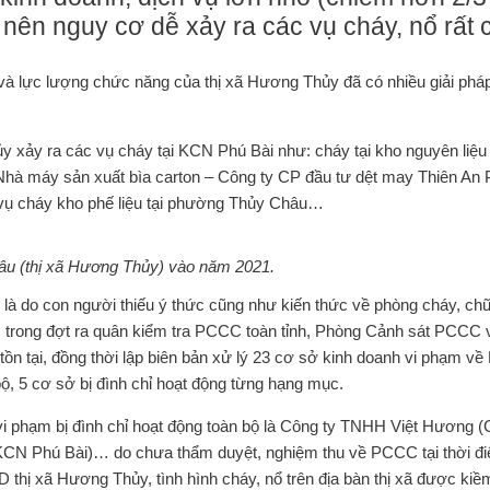
 nên nguy cơ dễ xảy ra các vụ cháy, nổ rất 
 và lực lượng chức năng của thị xã Hương Thủy đã có nhiều giải ph
y xảy ra các vụ cháy tại KCN Phú Bài như: cháy tại kho nguyên liệ
hà máy sản xuất bìa carton – Công ty CP đầu tư dệt may Thiên An 
 vụ cháy kho phế liệu tại phường Thủy Châu…
âu (thị xã Hương Thủy) vào năm 2021.
là do con người thiếu ý thức cũng như kiến thức về phòng cháy, ch
 trong đợt ra quân kiểm tra PCCC toàn tỉnh, Phòng Cảnh sát PCCC 
ồn tại, đồng thời lập biên bản xử lý 23 cơ sở kinh doanh vi phạm v
bộ, 5 cơ sở bị đình chỉ hoạt động từng hạng mục.
 vi phạm bị đình chỉ hoạt động toàn bộ là Công ty TNHH Việt Hương 
KCN Phú Bài)… do chưa thẩm duyệt, nghiệm thu về PCCC tại thời đ
thị xã Hương Thủy, tình hình cháy, nổ trên địa bàn thị xã được kiề