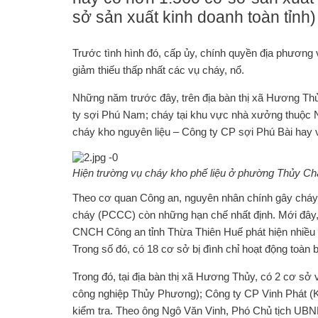
sở sản xuất kinh doanh toàn tỉnh)
Trước tình hình đó, cấp ủy, chính quyền địa phương
giảm thiếu thấp nhất các vụ cháy, nổ.
Những năm trước đây, trên địa bàn thị xã Hương Thủ
ty sợi Phú Nam; cháy tại khu vực nhà xưởng thuộc N
cháy kho nguyên liệu – Công ty CP sợi Phú Bài hay
Hiện trường vụ cháy kho phế liệu ở phường Thủy Ch
Theo cơ quan Công an, nguyên nhân chính gây cháy 
cháy (PCCC) còn những hạn chế nhất định. Mới đây,
CNCH Công an tỉnh Thừa Thiên Huế phát hiện nhiều t
Trong số đó, có 18 cơ sở bị đình chỉ hoạt động toàn 
Trong đó, tại địa bàn thị xã Hương Thủy, có 2 cơ sở
công nghiệp Thủy Phương); Công ty CP Vinh Phát (
kiểm tra. Theo ông Ngô Văn Vinh, Phó Chủ tịch UBND 