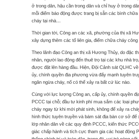
ở trong dân, hậu cần trong dân và chỉ huy ở trong dâ
mỗi điểm báo động được trang bị sẵn các bình chữa ch
cháy tại nhà…
Thời gian tới, Công an các xã, phường của thị xã Hươ
xây dựng thêm các tổ liên gia, điểm chữa cháy côn
Theo lãnh đạo Công an thị xã Hương Thủy, do đặc thù
nhân, người lao động đến thuê trọ tại các khu nhà tr
được đặt lên hàng đầu. Hiện, Đội Cảnh sát QLHC về
ủy, chính quyền địa phương vừa đẩy mạnh tuyên truy
ngăn ngừa cháy, nổ có thể xảy ra bất cứ lúc nào.
Cùng với lực lượng Công an, cấp ủy, chính quyền đ
PCCC tại chỗ; đầu tư kinh phí mua sắm các loại phư
cháy ngay từ khi mới phát sinh, không để xảy ra cháy
hình thức tuyên truyền và bám sát địa bàn cơ sở đ
lớp nhân dân về các quy định PCCC, kiến thức PCC
giác chấp hành và tích cực tham gia các hoạt động
thống chính trị và toàn dân, trong đó, vai trò nòng c