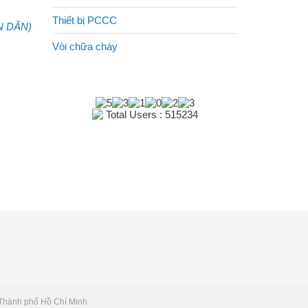
Thiết bị PCCC
N DÂN)
Vòi chữa cháy
Total Users : 515234
 Thành phố Hồ Chí Minh