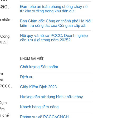
cao.
Đảm bảo an toàn phòng chống cháy nổ
từ kho xưởng trong khu dân cư
áp nhằm
Ban Giám đốc Công an thành phố Hà Nội
kiểm tra công tác của Công an cấp xã
Nội quy và hồ sơ PCCC: Doanh nghiệp
u Công
cần lưu ý gì trong năm 2025?
Phát;
NHÓM BÀI VIẾT
Chất lượng Sản phẩm
ữa
Dịch vụ
và
ề PCCC.
Giấy Kiểm Định 2023
Hướng dẫn sử dụng bình chữa cháy
(Cụm
Khách hàng tiềm năng
iểm
m chế
Phóng sự về PCCC&CNCH