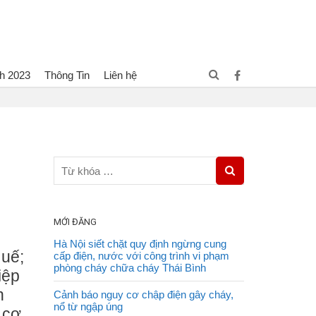
h 2023
Thông Tin
Liên hệ
iểu cháy nổ tại địa bàn có hơn 1.500 cơ sở sản xuất kinh doanh
MỚI ĐĂNG
Hà Nội siết chặt quy định ngừng cung
Huế;
cấp điện, nước với công trình vi phạm
phòng cháy chữa cháy Thái Bình
iệp
n
Cảnh báo nguy cơ chập điện gây cháy,
nổ từ ngập úng
 cơ