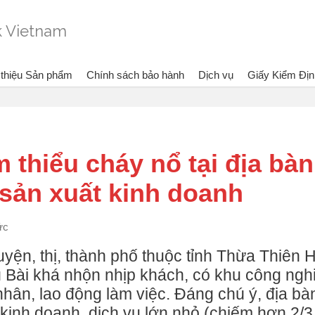
 thiệu Sản phẩm
Chính sách bảo hành
Dịch vụ
Giấy Kiểm Địn
m:
Bình chữa cháy Dragon - Vietlink Vietnam
Tin tức
Nhiều giải pháp giảm th
 thiểu cháy nổ tại địa bàn
sản xuất kinh doanh
ức
yện, thị, thành phố thuộc tỉnh Thừa Thiên 
Bài khá nhộn nhịp khách, có khu công ngh
ân, lao động làm việc. Đáng chú ý, địa bà
kinh doanh, dịch vụ lớn nhỏ (chiếm hơn 2/3