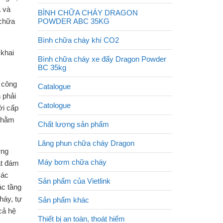
a và
BÌNH CHỮA CHÁY DRAGON
 chữa
POWDER ABC 35KG
Bình chữa cháy khí CO2
 khai
Bình chữa cháy xe đẩy Dragon Powder
BC 35kg
n công
Catalogue
 phải
Catologue
ới cấp
 nhằm
Chất lượng sản phẩm
Lăng phun chữa cháy Dragon
ợng
Máy bơm chữa cháy
ắt đám
các
Sản phẩm của Vietlink
ác tầng
háy, tự
Sản phẩm khác
cả hệ
Thiết bị an toàn, thoát hiểm