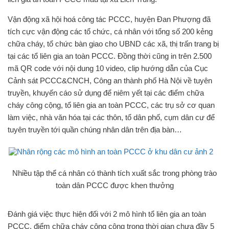
Vận động xã hội hoá công tác PCCC, huyện Đan Phượng đã
tích cực vận động các tổ chức, cá nhân với tổng số 200 kẻng
chữa cháy, tổ chức bàn giao cho UBND các xã, thị trấn trang bị
tại các tổ liên gia an toàn PCCC. Đồng thời cũng in trên 2.500
mã QR code với nội dung 10 video, clip hướng dẫn của Cục
Cảnh sát PCCC&CNCH, Công an thành phố Hà Nội về tuyên
truyền, khuyến cáo sử dụng để niêm yết tại các điểm chữa
cháy công cộng, tổ liên gia an toàn PCCC, các trụ sở cơ quan
làm việc, nhà văn hóa tại các thôn, tổ dân phố, cụm dân cư để
tuyên truyền tới quần chúng nhân dân trên địa bàn…
Nhiều tập thể cá nhân có thành tích xuất sắc trong phòng trào
toàn dân PCCC được khen thưởng
Đánh giá việc thực hiện đối với 2 mô hình tổ liên gia an toàn
PCCC, điểm chữa cháy công cộng trong thời gian chưa đầy 5