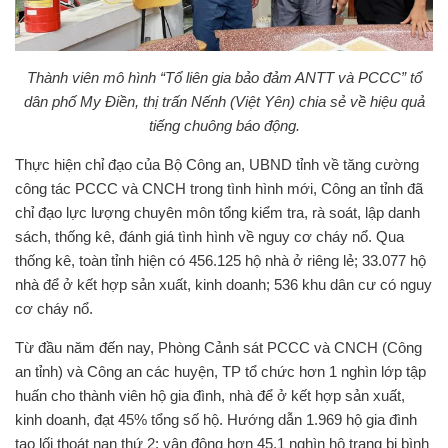
Thành viên mô hình “Tổ liên gia bảo đảm ANTT và PCCC” tổ
dân phố My Điền, thị trấn Nếnh (Việt Yên) chia sẻ về hiệu quả
tiếng chuông báo động.
Thực hiện chỉ đạo của Bộ Công an, UBND tỉnh về tăng cường
công tác PCCC và CNCH trong tình hình mới, Công an tỉnh đã
chỉ đạo lực lượng chuyên môn tổng kiểm tra, rà soát, lập danh
sách, thống kê, đánh giá tình hình về nguy cơ cháy nổ. Qua
thống kê, toàn tỉnh hiện có 456.125 hộ nhà ở riêng lẻ; 33.077 hộ
nhà để ở kết hợp sản xuất, kinh doanh; 536 khu dân cư có nguy
cơ cháy nổ.
Từ đầu năm đến nay, Phòng Cảnh sát PCCC và CNCH (Công
an tỉnh) và Công an các huyện, TP tổ chức hơn 1 nghìn lớp tập
huấn cho thành viên hộ gia đình, nhà để ở kết hợp sản xuất,
kinh doanh, đạt 45% tổng số hộ. Hướng dẫn 1.969 hộ gia đình
tạo lối thoát nạn thứ 2; vận động hơn 45,1 nghìn hộ trang bị bình