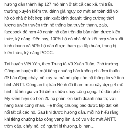
hướng dẫn thành lập 127 mô hình ở tất cả các xã, thị trấn,
thường xuyên kiểm tra, đánh giá nguy cơ mất an toàn đối với
hộ có nhà ở kết hợp sản xuất kinh doanh; tăng cường thời
lượng tuyên truyền trên hệ thống loa truyền thanh, zalo,
facebook để hơn 49 nghìn hộ dân trên địa bàn nắm được kiến
thức, kỹ năng. Đến nay, 100% hộ có nhà để ở kết hợp sản xuất
kinh doanh và 50% hộ dân được tham gia tập huấn, trang bị
kiến thức, kỹ năng PCCC.
Tại huyện Việt Yên, theo Trung tá Vũ Xuân Tuân, Phó trưởng
Công an huyện thì một tiếng chuông báo không chỉ đơn thuần
để báo động cháy, nổ xảy ra mà nó giúp các hộ thông tin về tình
hình ANTT. Công an thị trấn Nếnh đã tham mưu xây dựng 4 mô
hình, tổ liên gia và 16 điểm chữa cháy công cộng. Tổ dân phố
My Điền hiện có hơn 20 hộ phần lớn kinh doanh nhà trọ với
hàng trăm công nhân. Hệ thống chuông báo được lắp đặt kết
nối tất cả các hộ. Sau khi được hướng dẫn, mỗi hộ hiểu rằng
khi tiếng chuông báo động vang lên là có vụ việc mất ANTT,
trộm cắp, cháy nổ, có người bị thương, bị nạn…