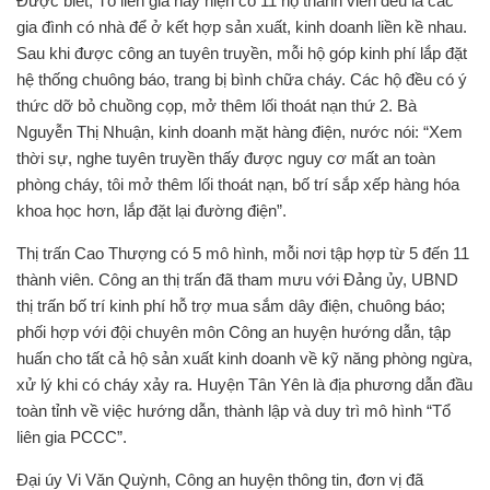
Được biết, Tổ liên gia này hiện có 11 hộ thành viên đều là các
gia đình có nhà để ở kết hợp sản xuất, kinh doanh liền kề nhau.
Sau khi được công an tuyên truyền, mỗi hộ góp kinh phí lắp đặt
hệ thống chuông báo, trang bị bình chữa cháy. Các hộ đều có ý
thức dỡ bỏ chuồng cọp, mở thêm lối thoát nạn thứ 2. Bà
Nguyễn Thị Nhuận, kinh doanh mặt hàng điện, nước nói: “Xem
thời sự, nghe tuyên truyền thấy được nguy cơ mất an toàn
phòng cháy, tôi mở thêm lối thoát nạn, bố trí sắp xếp hàng hóa
khoa học hơn, lắp đặt lại đường điện”.
Thị trấn Cao Thượng có 5 mô hình, mỗi nơi tập hợp từ 5 đến 11
thành viên. Công an thị trấn đã tham mưu với Đảng ủy, UBND
thị trấn bố trí kinh phí hỗ trợ mua sắm dây điện, chuông báo;
phối hợp với đội chuyên môn Công an huyện hướng dẫn, tập
huấn cho tất cả hộ sản xuất kinh doanh về kỹ năng phòng ngừa,
xử lý khi có cháy xảy ra. Huyện Tân Yên là địa phương dẫn đầu
toàn tỉnh về việc hướng dẫn, thành lập và duy trì mô hình “Tổ
liên gia PCCC”.
Đại úy Vi Văn Quỳnh, Công an huyện thông tin, đơn vị đã