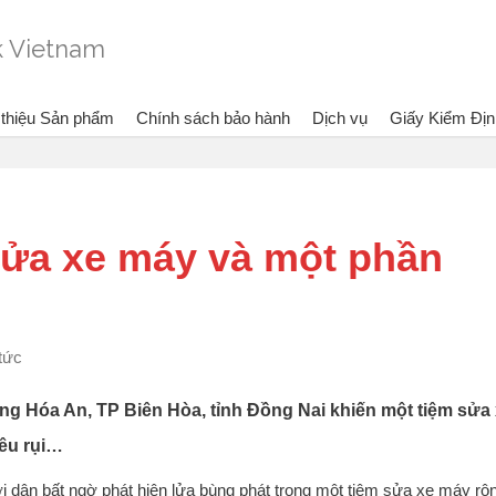
 thiệu Sản phẩm
Chính sách bảo hành
Dịch vụ
Giấy Kiểm Địn
Đang xem:
Bình chữa cháy Dragon - Vietlink Vietnam
Tin
sửa xe máy và một phần
 tức
ờng Hóa An, TP Biên Hòa, tỉnh Đồng Nai khiến một tiệm sửa
iêu rụi…
ời dân bất ngờ phát hiện lửa bùng phát trong một tiệm sửa xe máy rộ