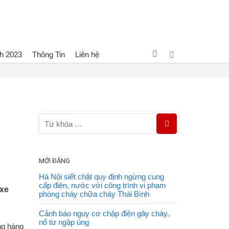
h 2023
Thông Tin
Liên hệ
 tức
Lửa bao trùm tiệm sửa xe máy và một phần quán cà phê
MỚI ĐĂNG
Hà Nội siết chặt quy định ngừng cung
cấp điện, nước với công trình vi phạm
 xe
phòng cháy chữa cháy Thái Bình
Cảnh báo nguy cơ chập điện gây cháy,
nổ từ ngập úng
ng hàng