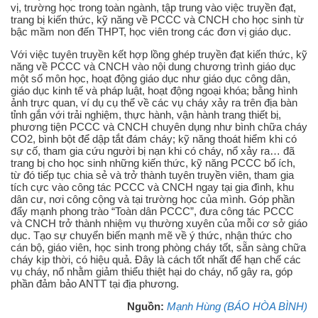
vị, trường học trong toàn ngành, tập trung vào việc truyền đạt,
trang bị kiến thức, kỹ năng về PCCC và CNCH cho học sinh từ
bậc mầm non đến THPT, học viên trong các đơn vị giáo dục.
Với việc tuyên truyền kết hợp lồng ghép truyền đạt kiến thức, kỹ
năng về PCCC và CNCH vào nội dung chương trình giáo dục
một số môn học, hoạt động giáo dục như giáo dục công dân,
giáo dục kinh tế và pháp luật, hoạt động ngoại khóa; bằng hình
ảnh trực quan, ví dụ cụ thể về các vụ cháy xảy ra trên địa bàn
tỉnh gắn với trải nghiệm, thực hành, vận hành trang thiết bị,
phương tiện PCCC và CNCH chuyên dụng như bình chữa cháy
CO2, bình bột để dập tắt đám cháy; kỹ năng thoát hiểm khi có
sự cố, tham gia cứu người bị nạn khi có cháy, nổ xảy ra… đã
trang bị cho học sinh những kiến thức, kỹ năng PCCC bổ ích,
từ đó tiếp tục chia sẻ và trở thành tuyên truyền viên, tham gia
tích cực vào công tác PCCC và CNCH ngay tại gia đình, khu
dân cư, nơi công cộng và tại trường học của mình. Góp phần
đẩy mạnh phong trào “Toàn dân PCCC”, đưa công tác PCCC
và CNCH trở thành nhiệm vụ thường xuyên của mỗi cơ sở giáo
dục. Tạo sự chuyển biến mạnh mẽ về ý thức, nhận thức cho
cán bộ, giáo viên, học sinh trong phòng cháy tốt, sẵn sàng chữa
cháy kịp thời, có hiệu quả. Đây là cách tốt nhất để hạn chế các
vụ cháy, nổ nhằm giảm thiểu thiệt hại do cháy, nổ gây ra, góp
phần đảm bảo ANTT tại địa phương.
Nguồn:
Mạnh Hùng (BÁO HÒA BÌNH)