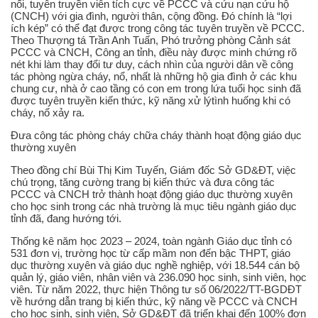
nối, tuyên truyền viên tích cực về PCCC và cứu nạn cứu hộ
(CNCH) với gia đình, người thân, cộng đồng. Đó chính là “lợi
ích kép” có thể đạt được trong công tác tuyên truyền về PCCC.
Theo Thượng tá Trần Anh Tuấn, Phó trưởng phòng Cảnh sát
PCCC và CNCH, Công an tỉnh, điều này được minh chứng rõ
nét khi làm thay đổi tư duy, cách nhìn của người dân về công
tác phòng ngừa cháy, nổ, nhất là những hộ gia đình ở các khu
chung cư, nhà ở cao tầng có con em trong lứa tuổi học sinh đã
được tuyên truyền kiến thức, kỹ năng xử lýtình huống khi có
cháy, nổ xảy ra.
Đưa công tác phòng cháy chữa cháy thành hoạt động giáo dục
thường xuyên
Theo đồng chí Bùi Thị Kim Tuyến, Giám đốc Sở GD&ĐT, việc
chú trọng, tăng cường trang bị kiến thức và đưa công tác
PCCC và CNCH trở thành hoạt động giáo dục thường xuyên
cho học sinh trong các nhà trường là mục tiêu ngành giáo dục
tỉnh đã, đang hướng tới.
Thống kê năm học 2023 – 2024, toàn ngành Giáo dục tỉnh có
531 đơn vị, trường học từ cấp mầm non đến bậc THPT, giáo
dục thường xuyên và giáo dục nghề nghiệp, với 18.544 cán bộ
quản lý, giáo viên, nhân viên và 236.090 học sinh, sinh viên, học
viên. Từ năm 2022, thực hiện Thông tư số 06/2022/TT-BGDĐT
về hướng dẫn trang bị kiến thức, kỹ năng về PCCC và CNCH
cho học sinh, sinh viên, Sở GD&ĐT đã triển khai đến 100% đơn