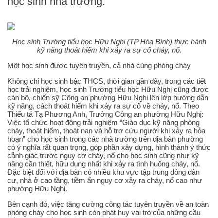
học sinh nhà trường.
Học sinh Trường tiểu học Hữu Nghị (TP Hòa Bình) thực hành
kỹ năng thoát hiểm khi xảy ra sự cố cháy, nổ.
Một học sinh được tuyên truyền, cả nhà cùng phòng cháy
Không chỉ học sinh bậc THCS, thời gian gần đây, trong các tiết
học trải nghiệm, học sinh Trường tiểu học Hữu Nghị cũng được
cán bộ, chiến sỹ Công an phường Hữu Nghị lên lớp hướng dẫn
kỹ năng, cách thoát hiểm khi xảy ra sự cố về cháy, nổ. Theo
Thiếu tá Tạ Phương Anh, Trưởng Công an phường Hữu Nghị:
Việc tổ chức hoạt động trải nghiệm “Giáo dục kỹ năng phòng
cháy, thoát hiểm, thoát nạn và hỗ trợ cứu người khi xảy ra hỏa
hoạn” cho học sinh trong các nhà trường trên địa bàn phường
có ý nghĩa rất quan trọng, góp phần xây dựng, hình thành ý thức
cảnh giác trước nguy cơ cháy, nổ cho học sinh cũng như kỹ
năng cần thiết, hữu dụng nhất khi xảy ra tình huống cháy, nổ.
Đặc biệt đối với địa bàn có nhiều khu vực tập trung đông dân
cư, nhà ở cao tầng, tiềm ẩn nguy cơ xảy ra cháy, nổ cao như
phường Hữu Nghị.
Bên cạnh đó, việc tăng cường công tác tuyên truyền về an toàn
phòng cháy cho học sinh còn phát huy vai trò của những cầu