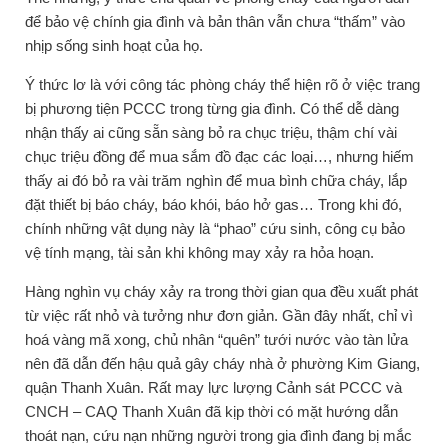
để bảo vệ chính gia đình và bản thân vẫn chưa “thấm” vào
nhịp sống sinh hoạt của họ.
Ý thức lơ là với công tác phòng cháy thể hiện rõ ở việc trang
bị phương tiện PCCC trong từng gia đình. Có thể dễ dàng
nhận thấy ai cũng sẵn sàng bỏ ra chục triệu, thậm chí vài
chục triệu đồng để mua sắm đồ đạc các loại…, nhưng hiếm
thấy ai đó bỏ ra vài trăm nghìn để mua bình chữa cháy, lắp
đặt thiết bị báo cháy, báo khói, báo hở gas… Trong khi đó,
chính những vật dụng này là “phao” cứu sinh, công cụ bảo
vệ tính mạng, tài sản khi không may xảy ra hỏa hoạn.
Hàng nghìn vụ cháy xảy ra trong thời gian qua đều xuất phát
từ việc rất nhỏ và tưởng như đơn giản. Gần đây nhất, chỉ vì
hoá vàng mã xong, chủ nhân “quên” tưới nước vào tàn lửa
nên đã dẫn đến hậu quả gây cháy nhà ở phường Kim Giang,
quận Thanh Xuân. Rất may lực lượng Cảnh sát PCCC và
CNCH – CAQ Thanh Xuân đã kịp thời có mặt hướng dẫn
thoát nạn, cứu nạn những người trong gia đình đang bị mắc