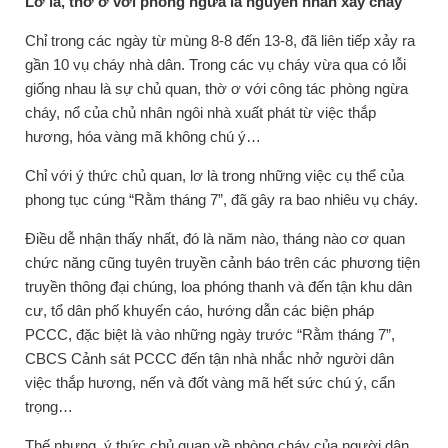
Lơ là, thờ ơ với phòng ngừa là nguyên nhân xảy cháy
Chỉ trong các ngày từ mùng 8-8 đến 13-8, đã liên tiếp xảy ra
gần 10 vụ cháy nhà dân. Trong các vụ cháy vừa qua có lỗi
giống nhau là sự chủ quan, thờ ơ với công tác phòng ngừa
cháy, nổ của chủ nhân ngôi nhà xuất phát từ việc thắp
hương, hóa vàng mã không chú ý…
Chỉ với ý thức chủ quan, lơ là trong những việc cụ thể của
phong tục cúng “Rằm tháng 7”, đã gây ra bao nhiêu vụ cháy.
Điều dễ nhận thấy nhất, đó là năm nào, tháng nào cơ quan
chức năng cũng tuyên truyền cảnh báo trên các phương tiện
truyền thông đại chúng, loa phóng thanh và đến tận khu dân
cư, tổ dân phố khuyến cáo, hướng dẫn các biện pháp
PCCC, đặc biệt là vào những ngày trước “Rằm tháng 7”,
CBCS Cảnh sát PCCC đến tận nhà nhắc nhở người dân
việc thắp hương, nến và đốt vàng mã hết sức chú ý, cẩn
trọng…
Thế nhưng, ý thức chủ quan về phòng cháy của người dân