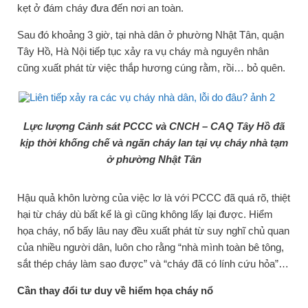
kẹt ở đám cháy đưa đến nơi an toàn.
Sau đó khoảng 3 giờ, tại nhà dân ở phường Nhật Tân, quận
Tây Hồ, Hà Nội tiếp tục xảy ra vụ cháy mà nguyên nhân
cũng xuất phát từ việc thắp hương cúng rằm, rồi… bỏ quên.
Lực lượng Cảnh sát PCCC và CNCH – CAQ Tây Hồ đã
kịp thời khống chế và ngăn cháy lan tại vụ cháy nhà tạm
ở phường Nhật Tân
Hậu quả khôn lường của việc lơ là với PCCC đã quá rõ, thiệt
hại từ cháy dù bất kể là gì cũng không lấy lại được. Hiểm
họa cháy, nổ bấy lâu nay đều xuất phát từ suy nghĩ chủ quan
của nhiều người dân, luôn cho rằng “nhà mình toàn bê tông,
sắt thép cháy làm sao được” và “cháy đã có lính cứu hỏa”…
Cần thay đổi tư duy về hiểm họa cháy nổ