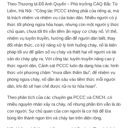
Theo Thượng tá Đỗ Anh Quyến – Phó trưởng CAQ Bắc Từ
Liêm, Hà Nội : “Công tác PCCC không phải của riêng ai, mà
là trách nhiệm và nhiệm vụ của toàn dân. Nhiều người có ý
thức tốt phòng ngừa hỏa hoạn, nhưng còn một người ý thức
chủ quan, chưa tốt thì vẫn tiềm ẩn nguy cơ cháy nổ. Vì thế,
nhiệm vụ tuyên truyền, hướng dẫn để người dân biết, thay
đổi nhận thức, có kỹ năng xử lý tình huống cháy, nổ là biện
pháp tối ưu để giảm số vụ cháy và thiệt hại về người và tài
sản do cháy gây ra. Với công tác tuyên truyền nâng cao ý
thức người dân, Cảnh sát PCCC luôn đa dạng hóa các hình
thức với phương châm “mưa dầm thấm lâu”, để nhiệm vụ
phòng ngừa cháy, nổ dần ăn sâu vào tiềm thức mỗi người
dân, khi đó sẽ hạn chế được rủi ro từ hỏa hoạn”.
Theo phân tích của các chuyên gia PCCC và CNCH, có
nhiều nguyên nhân xảy ra cháy, nổ nhưng phần lớn vẫn là do
con người. Sự chủ quan của con người là cơ hội để lửa
bùng lên thành ngọn lớn và cháy lan trên diện rộng.