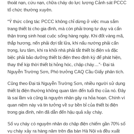
thoát nạn, cứu nạn, chữa cháy do lực lượng Cảnh sát PCCC
tổ chức thường xuyên.
“Ý thức công tác PCCC không chỉ dừng ở việc mua sắm
trang thiết bị cho gia đình, mà còn phải trong tư duy và cẩn
thận trong sinh hoạt cuộc sống hàng ngày. Khi đốt vàng mã,
thắp hương, nến phải đợi tắt lửa, khi nấu nướng phải cẩn
trọng, lưu tâm, khi ra khỏi nhà phải tắt thiết bị điện và đặc
biệc phải bảo dưỡng thiết bị điện theo định kỳ để phát hiện,
thay thế kịp thời thiết bị hỏng hóc, chập cháy…”- Đại tá
Nguyễn Trường Sơn, Phó trưởng CAQ Cầu Giấy phân tích.
Cũng theo Đại tá Nguyễn Trường Sơn, nhiều người sử dụng
thiết bị điện thường không quan tâm đến tuổi thọ của nó. Đây
là sai lầm và cũng là nguyên nhân gây ra hỏa hoạn. Chính vì
quan niệm này và tin tưởng về sự bền bỉ của thiết bị điện
trong gia đình, nên đã dẫn đến hậu quả xảy cháy.
Số vụ cháy có nguyên nhân do chập điện chiếm gần 70% số
vụ cháy xảy ra hàng năm trên địa bàn Hà Nội và đều xuất