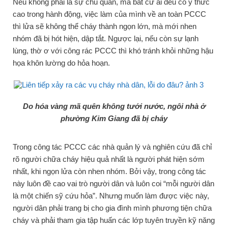
Nếu không phải là sự chủ quan, mà bất cứ ai đều có ý thức
cao trong hành động, việc làm của mình về an toàn PCCC
thì lửa sẽ không thể cháy thành ngọn lớn, mà mới nhen
nhóm đã bị hót hiện, dập tắt. Ngược lại, nếu còn sự lạnh
lùng, thờ ơ với công rác PCCC thì khó tránh khỏi những hậu
họa khôn lường do hỏa hoạn.
Do hóa vàng mã quên không tưới nước, ngôi nhà ở
phường Kim Giang đã bị cháy
Trong công tác PCCC các nhà quản lý và nghiên cứu đã chỉ
rõ người chữa cháy hiệu quả nhất là người phát hiện sớm
nhất, khi ngọn lửa còn nhen nhóm. Bởi vậy, trong công tác
này luôn đề cao vai trò người dân và luôn coi “mỗi người dân
là một chiến sỹ cứu hỏa”. Nhưng muốn làm được việc này,
người dân phải trang bị cho gia đình mình phương tiện chữa
cháy và phải tham gia tập huấn các lớp tuyên truyền kỹ năng