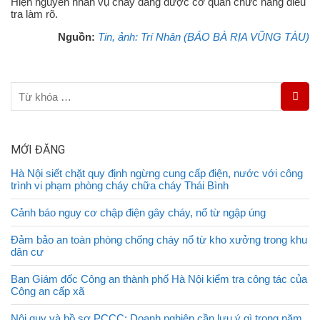
Hiện nguyên nhân vụ cháy đang được cơ quan chức năng điều
tra làm rõ.
Nguồn:
Tin, ảnh: Trí Nhân (BÁO BÀ RỊA VŨNG TÀU)
MỚI ĐĂNG
Hà Nội siết chặt quy định ngừng cung cấp điện, nước với công
trình vi phạm phòng cháy chữa cháy Thái Bình
Cảnh báo nguy cơ chập điện gây cháy, nổ từ ngập úng
Đảm bảo an toàn phòng chống cháy nổ từ kho xưởng trong khu
dân cư
Ban Giám đốc Công an thành phố Hà Nội kiểm tra công tác của
Công an cấp xã
Nội quy và hồ sơ PCCC: Doanh nghiệp cần lưu ý gì trong năm