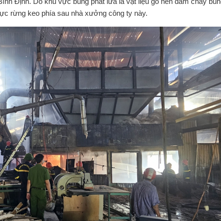
ình Định. Do khu vực bùng phát lửa là vật liệu gỗ nên đám cháy bùn
vực rừng keo phía sau nhà xưởng công ty này.