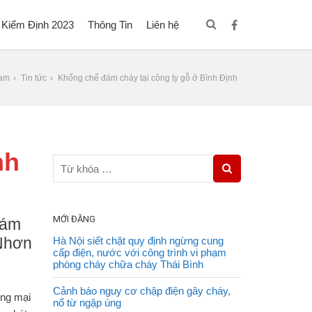
 Kiểm Định 2023
Thông Tin
Liên hệ
nam
Tin tức
Khống chế đám cháy tại công ty gỗ ở Bình Định
nh
MỚI ĐĂNG
đám
 Nhơn
Hà Nội siết chặt quy định ngừng cung
cấp điện, nước với công trình vi phạm
phòng cháy chữa cháy Thái Bình
Cảnh báo nguy cơ chập điện gây cháy,
ơng mại
nổ từ ngập úng