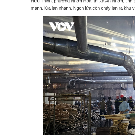
Hữu Thịnh, phường Nhơn Hòa, thị xã An Nhơn, tỉnh B
mạnh, lửa lan nhanh. Ngọn lửa còn cháy lan ra khu 