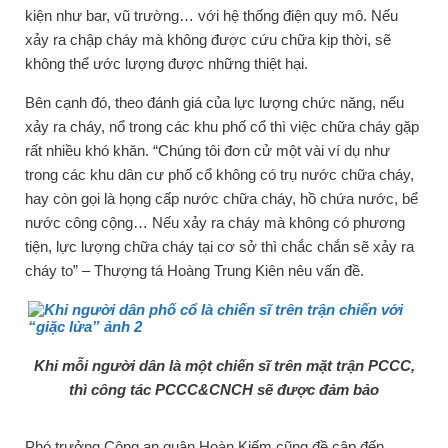
kiện như bar, vũ trường… với hệ thống điện quy mô. Nếu
xảy ra chập cháy mà không được cứu chữa kịp thời, sẽ
không thể ước lượng được những thiệt hại.
Bên cạnh đó, theo đánh giá của lực lượng chức năng, nếu
xảy ra cháy, nổ trong các khu phố cổ thì việc chữa cháy gặp
rất nhiều khó khăn. “Chúng tôi đơn cử một vài ví dụ như
trong các khu dân cư phố cổ không có trụ nước chữa cháy,
hay còn gọi là họng cấp nước chữa cháy, hồ chứa nước, bể
nước công cộng… Nếu xảy ra cháy mà không có phương
tiện, lực lượng chữa cháy tại cơ sở thì chắc chắn sẽ xảy ra
cháy to” – Thượng tá Hoàng Trung Kiên nêu vấn đề.
Khi mỗi người dân là một chiến sĩ trên mặt trận PCCC,
thì công tác PCCC&CNCH sẽ được đảm bảo
Phó trưởng Công an quận Hoàn Kiếm cũng đề cập đến