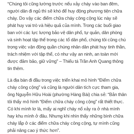
“Chúng tôi cũng lường trước nếu xảy cháy vào ban đêm,
người dân đi ngủ thì sẽ khó để huy động phương tiện chữa
cháy. Do vậy các điểm chữa cháy công cộng lúc này sẽ
phát huy vai trò và hiệu quả của mình. Trong các buổi giao
ban với các lực lượng bảo vệ dân phố, tự quản, dân phòng
và sinh hoạt tập thể trong các tổ dân phố, chúng tôi cũng chú
trọng việc vận động quần chúng nhân dân phát huy tinh thần,
trách nhiệm với tập thể, có như vậy an ninh, an toàn mới
được đảm bảo, giữ vững” – Thiếu tá Trần Anh Quang thông
tin thêm.
Là địa bàn đi đầu trong việc triển khai mô hình “Điểm chữa
cháy công cộng” và cũng là người dân tích cực tham gia,
ông Nguyễn Hữu Hoài (phường Hàng Bài) chia sẻ: “Bản thân
tôi thấy mô hình “Điểm chữa cháy công cộng” rất thiết thực.
Có khi mình lơ là, mấy ai nghĩ cháy nổ xảy ra ở nhà mình
hay khu mình ở đâu. Nhưng khi nhìn thấy những bình chữa
cháy lắp ở các điểm chữa cháy công cộng, tự mình cũng
phải nâng cao ý thức hơn”.