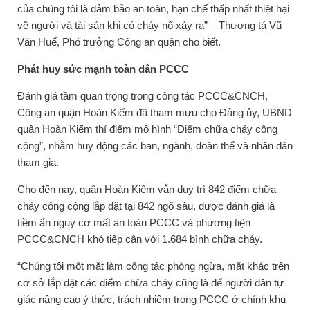
của chúng tôi là đảm bảo an toàn, hạn chế thấp nhất thiệt hại
về người và tài sản khi có cháy nổ xảy ra” – Thượng tá Vũ
Văn Huế, Phó trưởng Công an quận cho biết.
Phát huy sức mạnh toàn dân PCCC
Đánh giá tầm quan trọng trong công tác PCCC&CNCH,
Công an quận Hoàn Kiếm đã tham mưu cho Đảng ủy, UBND
quận Hoàn Kiếm thí điểm mô hình “Điểm chữa cháy công
cộng”, nhằm huy động các ban, ngành, đoàn thể và nhân dân
tham gia.
Cho đến nay, quận Hoàn Kiếm vẫn duy trì 842 điểm chữa
cháy công cộng lắp đặt tại 842 ngõ sâu, được đánh giá là
tiềm ẩn nguy cơ mất an toàn PCCC và phương tiện
PCCC&CNCH khó tiếp cận với 1.684 bình chữa cháy.
“Chúng tôi một mặt làm công tác phòng ngừa, mặt khác trên
cơ sở lắp đặt các điểm chữa cháy cũng là để người dân tự
giác nâng cao ý thức, trách nhiệm trong PCCC ở chính khu