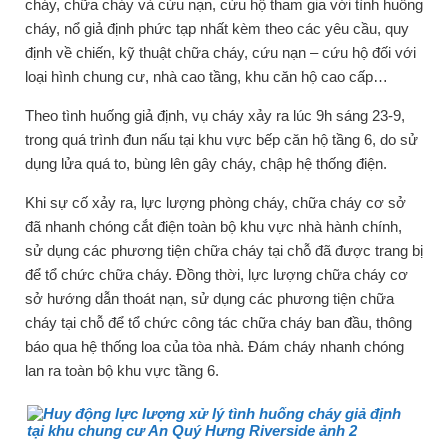
cháy, chữa cháy và cứu nạn, cứu hộ tham gia với tình huống
cháy, nổ giả định phức tạp nhất kèm theo các yêu cầu, quy
định về chiến, kỹ thuật chữa cháy, cứu nạn – cứu hộ đối với
loại hình chung cư, nhà cao tầng, khu căn hộ cao cấp…
Theo tình huống giả định, vụ cháy xảy ra lúc 9h sáng 23-9,
trong quá trình đun nấu tại khu vực bếp căn hộ tầng 6, do sử
dụng lửa quá to, bùng lên gây cháy, chập hệ thống điện.
Khi sự cố xảy ra, lực lượng phòng cháy, chữa cháy cơ sở
đã nhanh chóng cắt điện toàn bộ khu vực nhà hành chính,
sử dụng các phương tiện chữa cháy tại chỗ đã được trang bị
để tổ chức chữa cháy. Đồng thời, lực lượng chữa cháy cơ
sở hướng dẫn thoát nạn, sử dụng các phương tiện chữa
cháy tại chỗ để tổ chức công tác chữa cháy ban đầu, thông
báo qua hệ thống loa của tòa nhà. Đám cháy nhanh chóng
lan ra toàn bộ khu vực tầng 6.