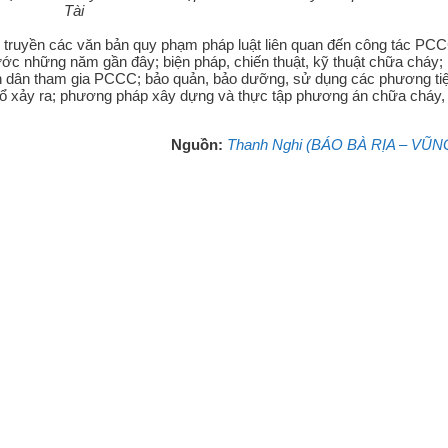
Tài
 truyền các văn bản quy phạm pháp luật liên quan đến công tác PC
 nước những năm gần đây; biện pháp, chiến thuật, kỹ thuật chữa cháy;
n dân tham gia PCCC; bảo quản, bảo dưỡng, sử dụng các phương tiê
áy, nổ xảy ra; phương pháp xây dựng và thực tập phương án chữa cháy
Nguồn:
Thanh Nghi (BÁO BÀ RỊA – VŨN