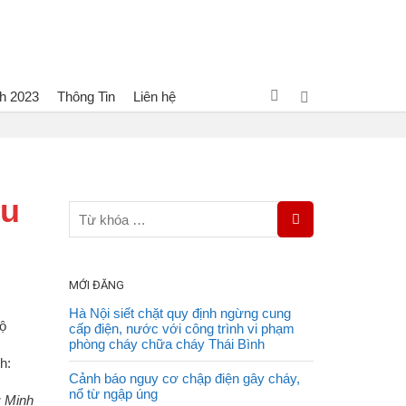
h 2023
Thông Tin
Liên hệ
Huấn luyện, bồi dưỡng nghiệp vụ PCCC và cứu nạn cứu hộ
ứu
MỚI ĐĂNG
Hà Nội siết chặt quy định ngừng cung
hộ
cấp điện, nước với công trình vi phạm
phòng cháy chữa cháy Thái Bình
Cảnh báo nguy cơ chập điện gây cháy,
nổ từ ngập úng
: Minh