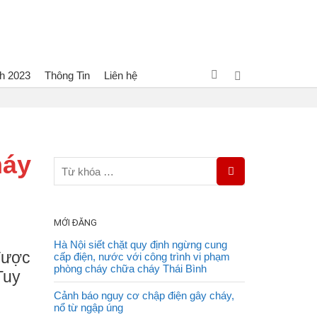
h 2023
Thông Tin
Liên hệ
300 Cảnh sát xuyên đêm khống chế vụ cháy rừng ở Bình Định
háy
MỚI ĐĂNG
Hà Nội siết chặt quy định ngừng cung
được
cấp điện, nước với công trình vi phạm
phòng cháy chữa cháy Thái Bình
Tuy
Cảnh báo nguy cơ chập điện gây cháy,
nổ từ ngập úng