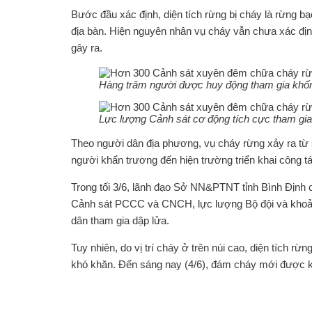
Bước đầu xác định, diện tích rừng bị cháy là rừng b
địa bàn. Hiện nguyên nhân vụ cháy vẫn chưa xác địn
gây ra.
Hàng trăm người được huy động tham gia khốn
Lực lượng Cảnh sát cơ động tích cực tham gi
Theo người dân địa phương, vụ cháy rừng xảy ra từ 
người khẩn trương đến hiện trường triển khai công t
Trong tối 3/6, lãnh đạo Sở NN&PTNT tỉnh Bình Định c
Cảnh sát PCCC và CNCH, lực lượng Bộ đội và kho
dân tham gia dập lửa.
Tuy nhiên, do vị trí cháy ở trên núi cao, diện tích rừ
khó khăn. Đến sáng nay (4/6), đám cháy mới được 