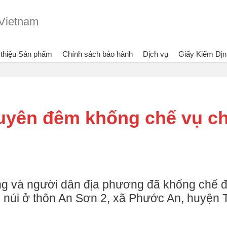
 thiệu Sản phẩm
Chính sách bảo hành
Dịch vụ
Giấy Kiểm Địn
Đang xem:
Bình chữa cháy Dragon - Vietlink Vietnam
Tin tức
Hơn 
uyên đêm khống chế vụ c
ng và người dân địa phương đã khống chế 
h núi ở thôn An Sơn 2, xã Phước An, huyện 