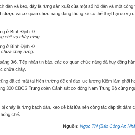
ạch đàn và keo, đây là rừng sản xuất của một số hộ dân và một công t
h được và cơ quan chức năng đang thống kê cụ thể thiệt hại do vụ 
g chế vụ cháy rừng.
a chữa cháy rừng.
sáng 3/6. Tiếp nhận tin báo, các cơ quan chức năng đã huy động hà
ác chữa cháy.
ũng đã có mặt tại hiện trường để chỉ đạo lực lượng Kiểm lâm phối h
ảng 300 CBCS Trung đoàn Cảnh sát cơ động Nam Trung Bộ cùng ng
ng bị cháy là rừng bạch đàn, keo dễ bắt lửa nên công tác dập tắt đám 
khống chế.
Nguồn:
Ngọc Thi (Báo Công An Nh