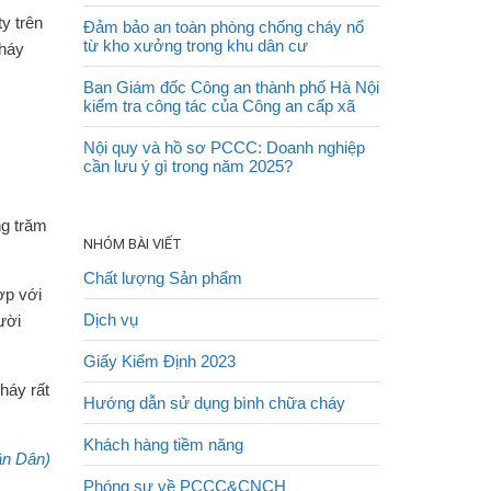
y trên
Đảm bảo an toàn phòng chống cháy nổ
từ kho xưởng trong khu dân cư
cháy
Ban Giám đốc Công an thành phố Hà Nội
kiểm tra công tác của Công an cấp xã
Nội quy và hồ sơ PCCC: Doanh nghiệp
cần lưu ý gì trong năm 2025?
ng trăm
NHÓM BÀI VIẾT
Chất lượng Sản phẩm
ợp với
Dịch vụ
ười
Giấy Kiểm Định 2023
cháy rất
Hướng dẫn sử dụng bình chữa cháy
Khách hàng tiềm năng
ân Dân)
Phóng sự về PCCC&CNCH