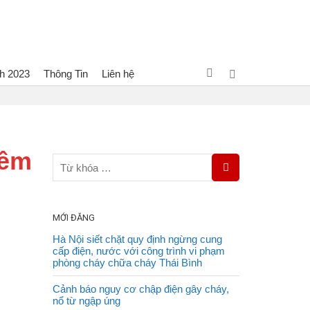
h 2023
Thông Tin
Liên hệ
hòng: Cháy lớn 2 căn nhà liền kề trong đêm tối ở huyện An Lão
đêm
MỚI ĐĂNG
Hà Nội siết chặt quy định ngừng cung
cấp điện, nước với công trình vi phạm
phòng cháy chữa cháy Thái Bình
Cảnh báo nguy cơ chập điện gây cháy,
nổ từ ngập úng