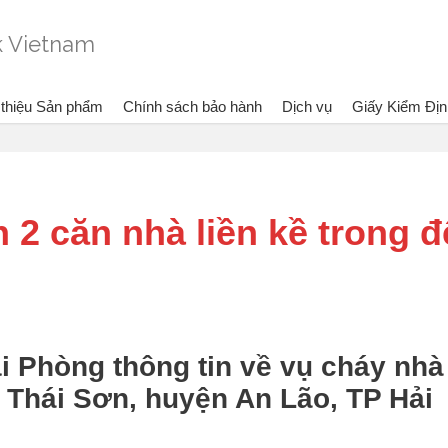
 thiệu Sản phẩm
Chính sách bảo hành
Dịch vụ
Giấy Kiểm Địn
Đang xem:
Bình chữa cháy Dragon - Vietlink Vietnam
Tin tức
Hải P
 2 căn nhà liền kề trong 
i Phòng thông tin về vụ cháy nhà
ã Thái Sơn, huyện An Lão, TP Hải