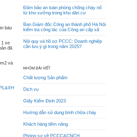
Đảm bảo an toàn phòng chống cháy nổ
từ kho xưởng trong khu dân cư
Ban Giám đốc Công an thành phố Hà Nội
in báo
kiểm tra công tác của Công an cấp xã
Nội quy và hồ sơ PCCC: Doanh nghiệp
 1 xe
cần lưu ý gì trong năm 2025?
bản đã
50m2 và
NHÓM BÀI VIẾT
Chất lượng Sản phẩm
PL&XH
Dịch vụ
Giấy Kiểm Định 2023
Hướng dẫn sử dụng bình chữa cháy
Khách hàng tiềm năng
Phóng sự về PCCC&CNCH