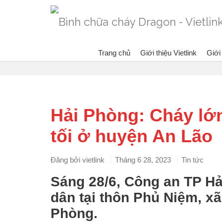
Trang chủ
Giới thiệu Vietlink
Giới
Blog
Hải Phòng: Cháy lớn
tối ở huyện An Lão
Đăng bởi
vietlink
Tháng 6 28, 2023
Tin tức
Sáng 28/6, Công an TP Hả
dân tại thôn Phủ Niệm, x
Phòng.