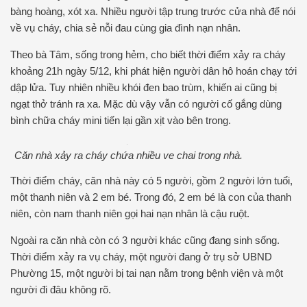
bàng hoàng, xót xa. Nhiều người tập trung trước cửa nhà để nói
về vụ cháy, chia sẻ nỗi đau cùng gia đình nạn nhân.
Theo bà Tâm, sống trong hẻm, cho biết thời điểm xảy ra cháy
khoảng 21h ngày 5/12, khi phát hiện người dân hô hoán chạy tới
dập lửa. Tuy nhiên nhiều khói đen bao trùm, khiến ai cũng bị
ngạt thở tránh ra xa. Mặc dù vậy vẫn có người cố gắng dùng
bình chữa cháy mini tiến lại gần xịt vào bên trong.
Căn nhà xảy ra cháy chứa nhiều ve chai trong nhà.
Thời điểm cháy, căn nhà này có 5 người, gồm 2 người lớn tuổi,
một thanh niên và 2 em bé. Trong đó, 2 em bé là con của thanh
niên, còn nam thanh niên gọi hai nạn nhân là cậu ruột.
Ngoài ra căn nhà còn có 3 người khác cũng đang sinh sống.
Thời điểm xảy ra vụ cháy, một người đang ở trụ sở UBND
Phường 15, một người bị tai nạn nằm trong bệnh viện và một
người đi đâu không rõ.