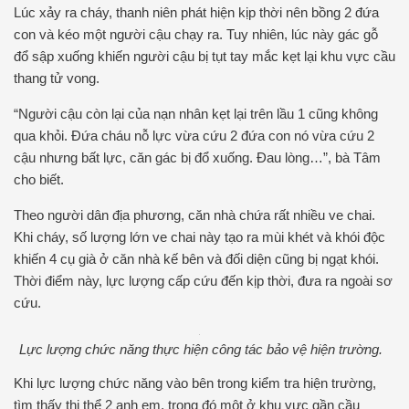
Lúc xảy ra cháy, thanh niên phát hiện kịp thời nên bồng 2 đứa
con và kéo một người cậu chạy ra. Tuy nhiên, lúc này gác gỗ
đổ sập xuống khiến người cậu bị tụt tay mắc kẹt lại khu vực cầu
thang tử vong.
“Người cậu còn lại của nạn nhân kẹt lại trên lầu 1 cũng không
qua khỏi. Đứa cháu nỗ lực vừa cứu 2 đứa con nó vừa cứu 2
cậu nhưng bất lực, căn gác bị đổ xuống. Đau lòng…”, bà Tâm
cho biết.
Theo người dân địa phương, căn nhà chứa rất nhiều ve chai.
Khi cháy, số lượng lớn ve chai này tạo ra mùi khét và khói độc
khiến 4 cụ già ở căn nhà kế bên và đối diện cũng bị ngạt khói.
Thời điểm này, lực lượng cấp cứu đến kịp thời, đưa ra ngoài sơ
cứu.
Lực lượng chức năng thực hiện công tác bảo vệ hiện trường.
Khi lực lượng chức năng vào bên trong kiểm tra hiện trường,
tìm thấy thi thể 2 anh em, trong đó một ở khu vực gần cầu