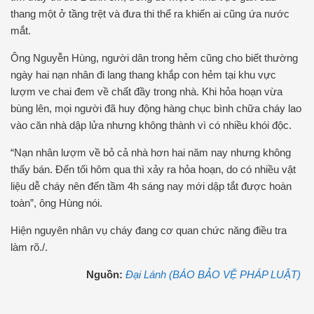
thang một ở tầng trệt và đưa thi thể ra khiến ai cũng ứa nước
mắt.
Ông Nguyễn Hùng, người dân trong hẻm cũng cho biết thường
ngày hai nạn nhân đi lang thang khắp con hẻm tại khu vực
lượm ve chai đem về chất đầy trong nhà. Khi hỏa hoạn vừa
bùng lên, mọi người đã huy động hàng chục bình chữa cháy lao
vào căn nhà dập lửa nhưng không thành vì có nhiều khói độc.
“Nạn nhân lượm về bỏ cả nhà hơn hai năm nay nhưng không
thấy bán. Đến tối hôm qua thì xảy ra hỏa hoạn, do có nhiều vật
liệu dễ cháy nên đến tầm 4h sáng nay mới dập tắt được hoàn
toàn”, ông Hùng nói.
Hiện nguyên nhân vụ cháy đang cơ quan chức năng điều tra
làm rõ./.
Nguồn:
Đại Lánh (BÁO BẢO VỆ PHÁP LUẬT)