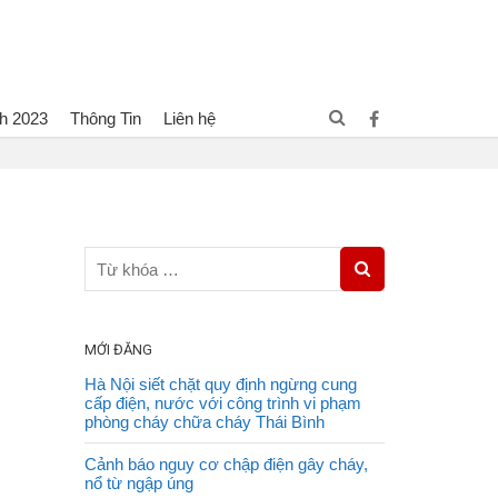
h 2023
Thông Tin
Liên hệ
 tầng cháy rụi trên đại lộ Thăng Long, 40 hành khách thoát nạn
MỚI ĐĂNG
Hà Nội siết chặt quy định ngừng cung
cấp điện, nước với công trình vi phạm
phòng cháy chữa cháy Thái Bình
Cảnh báo nguy cơ chập điện gây cháy,
nổ từ ngập úng