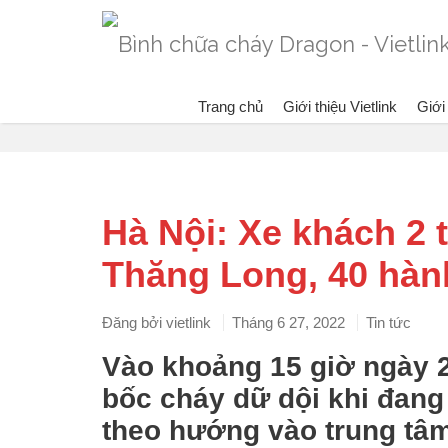
Trang chủ
Giới thiệu Vietlink
Giới
Blog
Đa
Hà Nội: Xe khách 2 t
Thăng Long, 40 hàn
Đăng bởi
vietlink
Tháng 6 27, 2022
Tin tức
Vào khoảng 15 giờ ngày 
bốc cháy dữ dội khi đang
theo hướng vào trung tâm