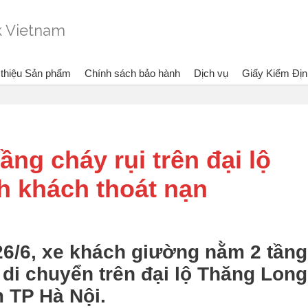
 thiệu Sản phẩm
Chính sách bảo hành
Dịch vụ
Giấy Kiểm Địn
ng xem:
Bình chữa cháy Dragon - Vietlink Vietnam
Tin tức
Hà Nội: Xe khách 2
ầng cháy rụi trên đại lộ
h khách thoát nạn
26/6, xe khách giường nằm 2 tầng
 di chuyển trên đại lộ Thăng Long
 TP Hà Nội.