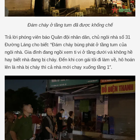
Đám cháy ở tầng tum đã được khống chế
Trả lời phóng viên báo Quân đội nhân dân, chủ ngôi nhà số 31
Đường Láng cho biết: “Đám cháy bùng phát ở tầng tum của
ngôi nhà. Gia đình đang ngồi xem ti vi ở tầng dưới và không hề
hay biết nhà đang bị cháy. Đến khi con gái tôi đi làm về, hô hoán
lên là nhà bị cháy thì cả nhà mới chạy xuống tầng 1″.