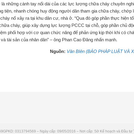
 là những cánh tay nối dài của các lực lượng chữa cháy chuyên ngh
g tiện, nhanh chóng huy động người dân tham gia chữa cháy, chớp 
háy nổ xảy ra tại khu dân cư, nhà ở. “Qua đó góp phần thực hiện tố
 chữa cháy, giúp xây dựng lực lượng PCCC tại chỗ, góp phần chủ độ
iệm phối hợp với cơ quan chức năng để phản ứng kịp thời khi có chá
ời và tài sản của nhân dân” – ông Phan Cao Đăng nhấn mạnh.
Nguồn:
Văn BIên (BÁO PHÁP LUẬT VÀ X
69
GPKD: 0313794569 – Ngày cấp: 09/05/2016 – Nơi cấp: Sở Kế hoạch và Đầu tư