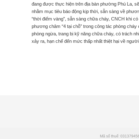
đang được thực hiện trên địa bàn phường Phú La, sẽ
nhằm mục tiêu báo động kịp thời, sẵn sàng về phươn
“thời điểm vàng”, sẵn sàng chữa cháy, CNCH khi có c
phương châm “4 tại chỗ” trong công tác phòng cháy
phòng ngừa, trang bị kỹ năng chữa cháy, có trách nh
xảy ra, hạn chế đến mức thấp nhất thiệt hại về ngư
Mã số thuế: 03137945