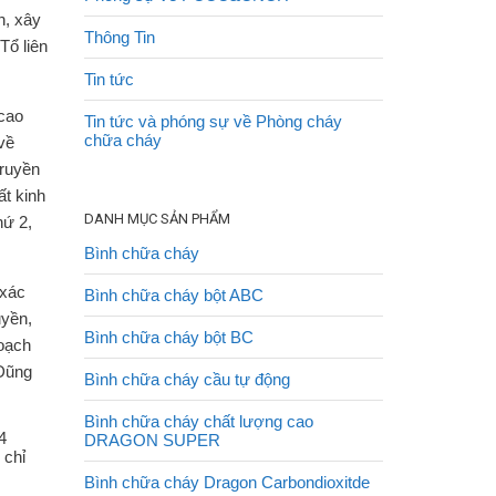
n, xây
Thông Tin
Tổ liên
Tin tức
 cao
Tin tức và phóng sự về Phòng cháy
chữa cháy
về
truyền
ất kinh
DANH MỤC SẢN PHẨM
hứ 2,
Bình chữa cháy
 xác
Bình chữa cháy bột ABC
uyền,
Bình chữa cháy bột BC
hoạch
 Dũng
Bình chữa cháy cầu tự động
Bình chữa cháy chất lượng cao
4
DRAGON SUPER
 chỉ
Bình chữa cháy Dragon Carbondioxitde