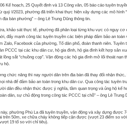
 Kế hoạch, 25 Quyết định và 13 Công văn, 05 báo cáo tuyên truyề
 quý I/2023, phường đã triển khai thực hiện xây dựng các mô hình “
 địa bàn phường” – ông Lê Trung Dũng thông tin.
ra, khảo sát thực tế​, phường đã phân loại từng khu vực có nguy cơ
hời, đẩy mạnh công tác tuyên truyền các biện pháp đảm bảo an toàn 
 Zalo, Facebook của phường, Tổ dân phố, đoàn thanh niên. Tuyên 
àn PCCC tại các khu dân cư, hộ gia đình, hộ gia đình kết hợp sản xu
 lồng sắt “chuồng cọp”. Vận động các hộ gia đình mở lối thoát nạn t
ứu hộ.
g chức năng thì nay người dân trên địa bàn đã thay đổi nhận thức,
mọi nhà để đảm bảo an toàn trong khu dân cư. Qua công tác tuyên tr
gười dân đều nhận thức được ý nghĩa, tầm quan trọng và ủng hộ kế 
àn dân, sự chủ động trong công tác PCCC tại chỗ” – ông Lê Trung
m này, phường Phú La đã tuyên truyền, vận động và xây dựng được 7
ài trên 50m, xe chữa cháy không tiếp cận được (vượt 23 điểm so với
ượt 19 tổ so với chỉ tiêu).