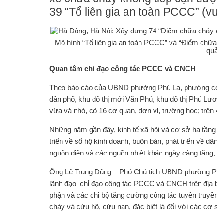
39 “Tổ liên gia an toàn PCCC” (vượ
Mô hình “Tổ liên gia an toàn PCCC” và “Điểm chữa 
quả
Quan tâm chỉ đạo công tác PCCC và CNCH
Theo báo cáo của UBND phường Phú La, phường có di
dân phố, khu đô thị mới Văn Phú, khu đô thị Phú Lư
vừa và nhỏ, có 16 cơ quan, đơn vị, trường học; trên 
Những năm gần đây, kinh tế xã hội và cơ sở hạ tầng c
triển về số hộ kinh doanh, buôn bán, phát triển v
nguồn điện và các nguồn nhiệt khác ngày càng tăng, 
Ông Lê Trung Dũng – Phó Chủ tịch UBND phường Ph
lãnh đạo, chỉ đạo công tác PCCC và CNCH trên địa 
phận và các chi bộ tăng cường công tác tuyên truyền
cháy và cứu hộ, cứu nạn, đặc biệt là đối với các cơ 