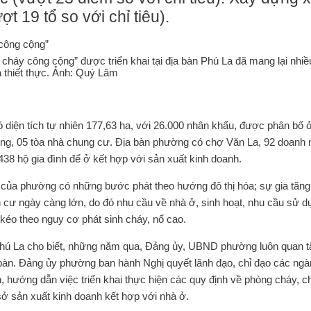
t 19 tổ so với chỉ tiêu).
cháy công cộng” được triển khai tại địa bàn Phú La đã mang lại nhiề
 thiết thực. Ảnh: Quý Lâm
ện tích tự nhiên 177,63 ha, với 26.000 nhân khẩu, được phân bố ở
ơng, 05 tòa nhà chung cư. Địa bàn phường có chợ Văn La, 92 doanh 
438 hộ gia đình để ở kết hợp với sản xuất kinh doanh.
ủa phường có những bước phát theo hướng đô thị hóa; sự gia tăng,
ề dân cư ngày càng lớn, do đó nhu cầu về nhà ở, sinh hoạt, nhu cầu sử 
kéo theo nguy cơ phát sinh cháy, nổ cao.
ú La cho biết, những năm qua, Đảng ủy, UBND phường luôn quan 
bàn. Đảng ủy phường ban hành Nghị quyết lãnh đạo, chỉ đạo các ngà
, hướng dẫn việc triển khai thực hiện các quy định về phòng cháy, 
sở sản xuất kinh doanh kết hợp với nhà ở.