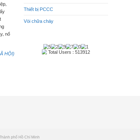
iệp,
Thiết bị PCCC
lấy
t
Vòi chữa cháy
ng
y, nổ
Total Users : 513912
Ã HỘI)
 Thành phố Hồ Chí Minh