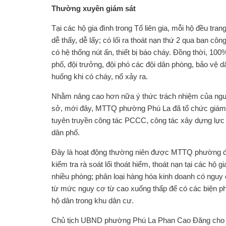
Thường xuyên giám sát
Tại các hộ gia đình trong Tổ liên gia, mỗi hộ đều tra
dễ thấy, dễ lấy; có lối ra thoát nạn thứ 2 qua ban cô
có hệ thống nút ấn, thiết bị báo cháy. Đồng thời, 10
phố, đội trưởng, đội phó các đội dân phòng, bảo vệ d
huống khi có cháy, nổ xảy ra.
Nhằm nâng cao hơn nữa ý thức trách nhiệm của ngư
sở, mới đây, MTTQ phường Phú La đã tổ chức giám s
tuyên truyền công tác PCCC, công tác xây dựng lực 
dân phố.
Đây là hoạt động thường niên được MTTQ phường đư
kiểm tra rà soát lối thoát hiểm, thoát nạn tại các hộ 
nhiều phòng; phân loại hàng hóa kinh doanh có ngu
từ mức nguy cơ từ cao xuống thấp để có các biện ph
hộ dân trong khu dân cư.
Chủ tịch UBND phường Phú La Phan Cao Đăng cho bi