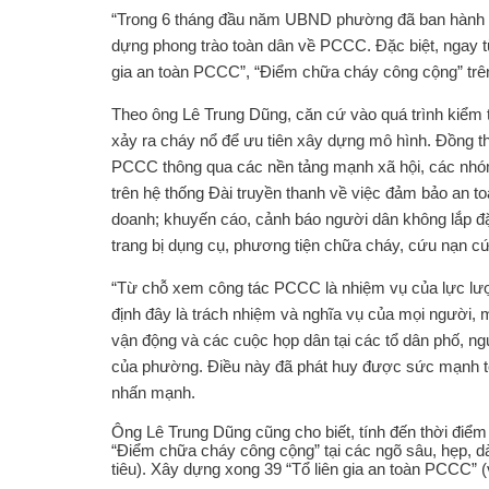
“Trong 6 tháng đầu năm UBND phường đã ban hành 06
dựng phong trào toàn dân về PCCC. Đặc biệt, ngay từ
gia an toàn PCCC”, “Điểm chữa cháy công cộng” trên
Theo ông Lê Trung Dũng, căn cứ vào quá trình kiểm t
xảy ra cháy nổ để ưu tiên xây dựng mô hình. Đồng t
PCCC thông qua các nền tảng mạnh xã hội, các nhóm
trên hệ thống Đài truyền thanh về việc đảm bảo an to
doanh; khuyến cáo, cảnh báo người dân không lắp đặt
trang bị dụng cụ, phương tiện chữa cháy, cứu nạn c
“Từ chỗ xem công tác PCCC là nhiệm vụ của lực lượn
định đây là trách nhiệm và nghĩa vụ của mọi người, 
vận động và các cuộc họp dân tại các tổ dân phố, n
của phường. Điều này đã phát huy được sức mạnh to
nhấn mạnh.
Ông Lê Trung Dũng cũng cho biết, tính đến thời điể
“Điểm chữa cháy công cộng” tại các ngõ sâu, hẹp, d
tiêu). Xây dựng xong 39 “Tổ liên gia an toàn PCCC” (v