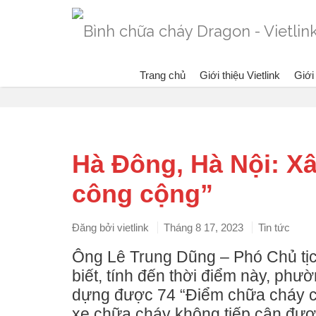
Trang chủ
Giới thiệu Vietlink
Giới
Blog
Hà Đông, Hà Nội: X
công cộng”
Đăng bởi
vietlink
Tháng 8 17, 2023
Tin tức
Ông Lê Trung Dũng – Phó Chủ t
biết, tính đến thời điểm này, phư
dựng được 74 “Điểm chữa cháy cô
xe chữa cháy không tiếp cận được