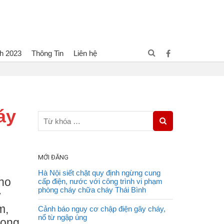
h 2023
Thông Tin
Liên hệ
Hà Đông, Hà Nội: Xây dựng 74 “Điểm chữa cháy công cộng”
áy
MỚI ĐĂNG
Hà Nội siết chặt quy định ngừng cung
ho
cấp điện, nước với công trình vi phạm
phòng cháy chữa cháy Thái Bình
y
m,
Cảnh báo nguy cơ chập điện gây cháy,
nổ từ ngập úng
xong