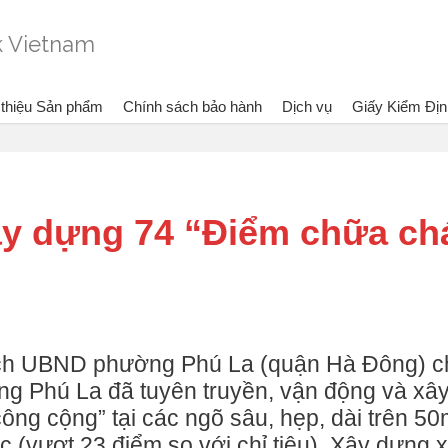
 thiệu Sản phẩm
Chính sách bảo hành
Dịch vụ
Giấy Kiểm Địn
Đang xem:
Bình chữa cháy Dragon - Vietlink Vietnam
Tin tức
ây dựng 74 “Điểm chữa ch
ịch UBND phường Phú La (quận Hà Đông) c
ờng Phú La đã tuyên truyền, vận động và xâ
ng cộng” tại các ngõ sâu, hẹp, dài trên 50
 (vượt 23 điểm so với chỉ tiêu). Xây dựng 