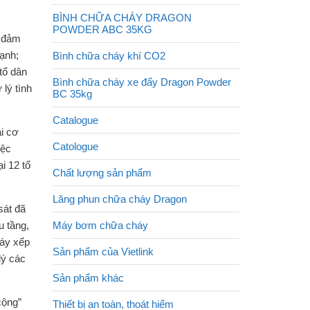
BÌNH CHỮA CHÁY DRAGON
POWDER ABC 35KG
o đảm
cạnh;
Bình chữa cháy khí CO2
tổ dân
Bình chữa cháy xe đẩy Dragon Powder
 lý tình
BC 35kg
Catalogue
i cơ
Catologue
iệc
i 12 tổ
Chất lượng sản phẩm
Lăng phun chữa cháy Dragon
sát đã
u tầng,
Máy bơm chữa cháy
háy xếp
Sản phẩm của Vietlink
lý các
Sản phẩm khác
cộng”
Thiết bị an toàn, thoát hiểm