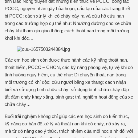
tỉnh Đắk Nông truyền đạt những kiến thức về PCCC, công tác
PCCC; nguyên nhân gây hỏa hoạn; cấu tạo của các trang thiết
bị PCCC; cách xử lý khi có cháy xảy ra và cứu hộ cứu nạn
trong các trường hợp cụ thể như: Nhường đường cho xe chữa
cháy khi tham gia giao thông; cách thoát nạn trong môi trường
khói khí độc…
Các em học sinh còn được thực hành các kỹ năng thoát nạn,
thoát hiểm, PCCC – CHCN, các kỹ năng phòng vệ, tự vệ khi có
tình huống nguy hiểm, cụ thể như: Di chuyển thoát nạn trong
môi trường có khí độc; cứu người bằng xe thang; cách nhận
biết và sử dụng bình chữa cháy; sử dụng bình chữa cháy dập
tắt đám cháy khay xăng, bình gas; trải nghiệm hoạt động của xe
chữa cháy…
Buổi trải nghiệm không chỉ giúp các em học sinh có kiến thức,
kỹ năng cơ bản để xử lý và thoát nạn khi có cháy, nổ xảy ra,
mà từ đó nâng cao ý thức, trách nhiệm của mỗi học sinh đối với