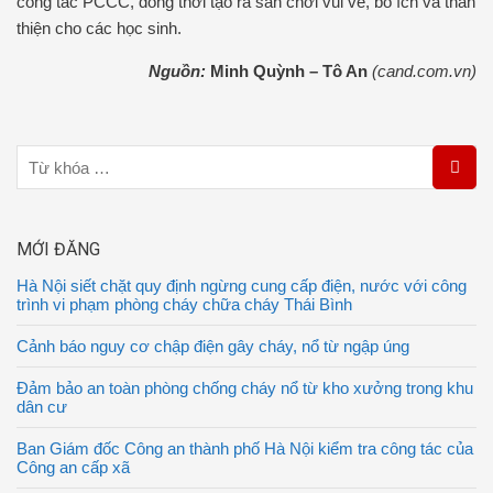
công tác PCCC, đồng thời tạo ra sân chơi vui vẻ, bổ ích và thân
thiện cho các học sinh.
Nguồn:
Minh Quỳnh – Tô An
(cand.com.vn)
MỚI ĐĂNG
Hà Nội siết chặt quy định ngừng cung cấp điện, nước với công
trình vi phạm phòng cháy chữa cháy Thái Bình
Cảnh báo nguy cơ chập điện gây cháy, nổ từ ngập úng
Đảm bảo an toàn phòng chống cháy nổ từ kho xưởng trong khu
dân cư
Ban Giám đốc Công an thành phố Hà Nội kiểm tra công tác của
Công an cấp xã