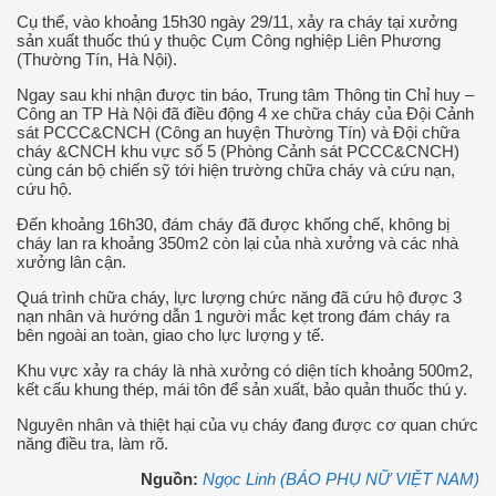
Cụ thể, vào khoảng 15h30 ngày 29/11, xảy ra cháy tại xưởng
sản xuất thuốc thú y thuộc Cụm Công nghiệp Liên Phương
(Thường Tín, Hà Nội).
Ngay sau khi nhận được tin báo, Trung tâm Thông tin Chỉ huy –
Công an TP Hà Nội đã điều động 4 xe chữa cháy của Đội Cảnh
sát PCCC&CNCH (Công an huyện Thường Tín) và Đội chữa
cháy &CNCH khu vực số 5 (Phòng Cảnh sát PCCC&CNCH)
cùng cán bộ chiến sỹ tới hiện trường chữa cháy và cứu nạn,
cứu hộ.
Đến khoảng 16h30, đám cháy đã được khống chế, không bị
cháy lan ra khoảng 350m2 còn lại của nhà xưởng và các nhà
xưởng lân cận.
Quá trình chữa cháy, lực lượng chức năng đã cứu hộ được 3
nạn nhân và hướng dẫn 1 người mắc kẹt trong đám cháy ra
bên ngoài an toàn, giao cho lực lượng y tế.
Khu vực xảy ra cháy là nhà xưởng có diện tích khoảng 500m2,
kết cấu khung thép, mái tôn để sản xuất, bảo quản thuốc thú y.
Nguyên nhân và thiệt hại của vụ cháy đang được cơ quan chức
năng điều tra, làm rõ.
Nguồn:
Ngọc Linh (BÁO PHỤ NỮ VIỆT NAM)