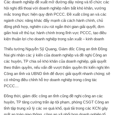
Các doanh nghiệp đề xuất mở đường dây nóng và tổ chức các
hội nghị đối thoại với doanh nghiệp nắm bắt khó khăn, vướng
mắc trong thực hiện quy định PCCC. Đề xuất công an và các
ngành chức năng khác đẩy mạnh cải cách hành chính, chủ
động phối hợp, nghiên cứu rút ngắn thời gian giải quyết, đơn
giản hoá về thủ tục hành chính trong lĩnh vực PCCC, tạo điều
kiện thuận lợi cho doanh nghiệp trong sản xuất – kinh doanh
Thiếu tướng Nguyễn Sỹ Quang, Giám đốc Công an tỉnh Đồng
Nai ghi nhận các ý kiến của doanh nghiệp và đề nghị Công an
các huyện, TP chia sẻ khó khăn của doanh nghiệp, giải quyết
theo thẩm quyền, nếu vấn đề vượt thẩm quyền thì kiến nghị lên
Công an tỉnh và UBND tỉnh để được giải quyết nhanh chóng; sẽ
có những điều chỉnh hỗ trợ doanh nghiệp trong công tác
PCCC…
Đồng thời, giám đốc công an tỉnh cũng đề nghị công an các
huyện, TP tăng cường trấn áp tội phạm, phòng CSGT Công an
tỉnh tập trung xử lý các xe quá khổ, quá tải trong các KCN gây
mất an toàn giao thông, công an xã phối hợp doanh nghiệp tổ