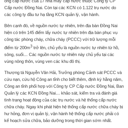
ống cấp nước của 17 nhà máy cấp nước thuộc Công ty CP
Cấp nước Đồng Nai. Còn tại các KCN có 1.122 trụ nước do
các công ty đầu tư hạ tầng KCN quản lý, vận hành.
Bên cạnh đó, về nguồn nước tự nhiên, trên địa bàn Đồng Nai
hiện có trên 145 điểm lấy nước tự nhiên trên địa bàn phục vụ
công tác phòng cháy, chữa cháy (PCCC) với trữ lượng mỗi
3
điểm từ 200m
trở lên, chủ yếu là nguồn nước tự nhiên từ hồ,
sông, suối… Các nguồn nước tự nhiên này chủ yếu tại các
vùng nông thôn, vùng ven các khu đô thị.
Thượng tá Nguyễn Văn Hải, Trưởng phòng Cảnh sát PCCC và
cứu nạn, cứu hộ Công an tỉnh cho biết thêm, định kỳ hằng năm,
Công an tỉnh phối hợp với Công ty CP Cấp nước Đồng Nai, Ban
Quản lý các KCN Đồng Nai… khảo sát, kiểm tra và đánh giá
tình trạng hoạt động của các trụ nước và hệ thống cấp nước
chữa cháy. Ngay khi phát hiện hệ thống cấp nước chữa cháy bị
hư hỏng, đơn vị quản lý, vận hành hệ thống cấp nước phải có
kế hoạch sửa chữa, bảo dưỡng trong thời gian sớm nhất.