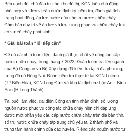
Bên cạnh đó, chủ đầu tư các khu đô thị, KCN luôn chủ động
phối hợp với đơn vị cấp nước định kỳ kiểm tra, đánh giá tình
trạng hoạt động, áp lực nước của các trụ nước chữa cháy.
Đảm bảo duy trì về áp lực và lưu lượng phục vụ chữa cháy khi
có sự cố cháy phát sinh.
* Giải bài toán “lối tiếp cận”
Để có cái nhìn toàn diện, đánh giá thực chất về công tác cấp
nước chữa cháy, trong tháng 7-2022, Đoàn kiểm tra liên ngành
của Bộ Công an và Bộ Xây dựng đã kiểm tra tại 5 địa phương,
trong đó có Đồng Nai. Đoàn kiểm tra thực tế tại KCN Loteco
(TP.Biên Hòa), KCN Long Đức và khu tái định cư Lộc An – Bình
Sơn (H.Long Thành).
Tại buổi làm việc, đại diện Công an tỉnh nhận định, số lượng
nguồn nước phục vụ công tác chữa cháy hiện chỉ đáp ứng
được một phần yêu cầu cấp nước chữa cháy trên địa bàn tỉnh,
số trụ nước chữa cháy tập trung chủ yếu tại 2 thành phố và
trung tâm hành chính của các huyện. Riêng các nguồn nước tự