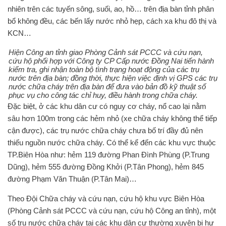
nhiên trên các tuyến sông, suối, ao, hồ… trên địa bàn tỉnh phân
bổ không đều, các bến lấy nước nhỏ hẹp, cách xa khu đô thị và
KCN…
Hiện Công an tỉnh giao Phòng Cảnh sát PCCC và cứu nạn,
cứu hộ phối hợp với Công ty CP Cấp nước Đồng Nai tiến hành
kiểm tra, ghi nhận toàn bộ tình trạng hoạt động của các trụ
nước trên địa bàn; đồng thời, thực hiện việc định vị GPS các trụ
nước chữa cháy trên địa bàn để đưa vào bản đồ kỹ thuật số
phục vụ cho công tác chỉ huy, điều hành trong chữa cháy.
Đặc biệt, ở các khu dân cư có nguy cơ cháy, nổ cao lại nằm
sâu hơn 100m trong các hẻm nhỏ (xe chữa cháy không thể tiếp
cận được), các trụ nước chữa cháy chưa bố trí đầy đủ nên
thiếu nguồn nước chữa cháy. Có thể kể đến các khu vực thuộc
TP.Biên Hòa như: hẻm 119 đường Phan Đình Phùng (P.Trung
Dũng), hẻm 555 đường Đồng Khởi (P.Tân Phong), hẻm 845
đường Phạm Văn Thuận (P.Tân Mai)…
Theo Đội Chữa cháy và cứu nạn, cứu hộ khu vực Biên Hòa
(Phòng Cảnh sát PCCC và cứu nạn, cứu hộ Công an tỉnh), một
số trụ nước chữa cháy tại các khu dân cư thường xuyên bị hư