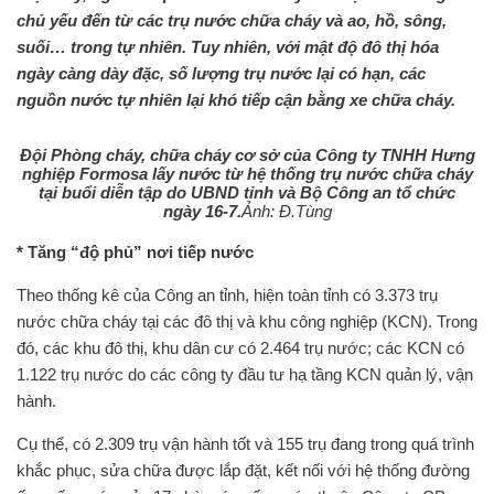
chủ yếu đến từ các trụ nước chữa cháy và ao, hồ, sông,
suối… trong tự nhiên. Tuy nhiên, với mật độ đô thị hóa
ngày càng dày đặc, số lượng trụ nước lại có hạn, các
nguồn nước tự nhiên lại khó tiếp cận bằng xe chữa cháy.
Đội Phòng cháy, chữa cháy cơ sở của Công ty TNHH Hưng
nghiệp Formosa lấy nước từ hệ thống trụ nước chữa cháy
tại buổi diễn tập do UBND tỉnh và Bộ Công an tổ chức
ngày 16-7.
Ảnh: Đ.Tùng
* Tăng “độ phủ” nơi tiếp nước
Theo thống kê của Công an tỉnh, hiện toàn tỉnh có 3.373 trụ
nước chữa cháy tại các đô thị và khu công nghiệp (KCN). Trong
đó, các khu đô thị, khu dân cư có 2.464 trụ nước; các KCN có
1.122 trụ nước do các công ty đầu tư hạ tầng KCN quản lý, vận
hành.
Cụ thể, có 2.309 trụ vận hành tốt và 155 trụ đang trong quá trình
khắc phục, sửa chữa được lắp đặt, kết nối với hệ thống đường