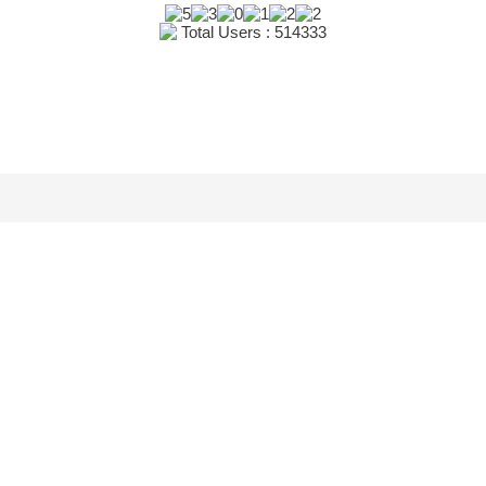
Total Users : 514333
Mã số thuế: 0313794569
GPKD: 0313794569 – Ngày cấp: 09/05/2016 – Nơi cấp: Sở Kế
hoạch và Đầu tư Thành phố Hồ Chí Minh
GXN ĐĐKKD: Số 232/GXN-PCCC – Ngày cấp: 15/12/2017 –
Nơi cấp: Bộ Công an Cảnh sát PC&CC Thành phố Hồ Chí Minh
Bản quyền 2016 - Công ty Cổ phần SX-TM-DV Vietlink | 319 Lý