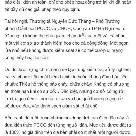
bảo điều kiện an toàn, chỉ cho phép hoạt động trở lại khi đã hoàn
tất đầy đủ các giải pháp theo quy định.
Tại hội nghị, Thượng tá Nguyễn Đức Thắng – Phó Trưởng
phòng Cảnh sát PCCC và CNCH, Công an TP Hà Nội nêu rõ:
“Chúng ta không thể chủ quan, chậm trễ của một vài cá nhân,
một vài cơ sở trở thành hiểm họa cho cả cộng đồng. Một ngọn
lửa nhỏ nếu không được kiểm soát sẽ có thể cướp đi mạng
sống, hủy hoại tài sản”.
Do đó, lực lượng chức năng sẽ tập trung kiểm tra, xử lý nghiêm
các vi phạm: Lối thoát hiểm bị bịt kín hoặc không đảm bảo tiêu
chuẩn; Thiếu hệ thống báo cháy, chữa cháy; Không có phương
án thoát nạn khi có sự cố… Đặc biệt, những cơ sở có người
lưu trú qua đêm – nơi rủi ro cao và hậu quả thường nặng nề –
sẽ được đưa vào danh sách giám sát chặt chẽ.
Bên cạnh đó một trong những nội dung đợt cao điểm lần này là
đưa kiến thức PCCC đến từng người dân. Mục tiêu được đặt ra
là 100% hộ gia đình trên địa bàn phải có ít nhất một người được