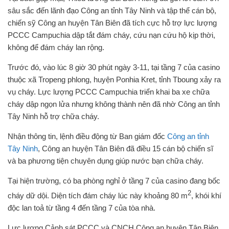
sâu sắc đến lãnh đạo Công an tỉnh Tây Ninh và tập thể cán bộ,
chiến sỹ Công an huyện Tân Biên đã tích cực hỗ trợ lực lượng
PCCC Campuchia dập tắt đám cháy, cứu nạn cứu hộ kịp thời,
không để đám cháy lan rộng.
Trước đó, vào lúc 8 giờ 30 phút ngày 3-11, tại tầng 7 của casino
thuộc xã Tropeng phlong, huyện Ponhia Kret, tỉnh Tboung xảy ra
vụ cháy. Lực lượng PCCC Campuchia triển khai ba xe chữa
cháy dập ngọn lửa nhưng không thành nên đã nhờ Công an tỉnh
Tây Ninh hỗ trợ chữa cháy.
Nhận thông tin, lệnh điều động từ Ban giám đốc
Công an tỉnh
Tây Ninh
, Công an huyện Tân Biên đã điều 15 cán bộ chiến sĩ
và ba phương tiện chuyên dụng giúp nước bạn chữa cháy.
Tại hiện trường, có ba phòng nghỉ ở tầng 7 của casino đang bốc
2
cháy dữ dội. Diện tích đám cháy lúc này khoảng 80 m
, khói khí
độc lan toả từ tầng 4 đến tầng 7 của tòa nhà.
Lực lượng Cảnh sát PCCC và CNCH Công an huyện Tân Biên