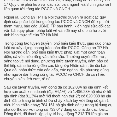
17 Quy chế phối hợp với các sở, ban, ngành và 8 tỉnh giáp ranh
liên quan tới công tác PCCC và CNCH.
Ngoài ra, Công an TP Hà Nội thường xuyên rà soát các quy
định của pháp luật trong công tác PCCC và CNCH để kịp thời
tham mưu, báo cáo UBND TP ban hành, kiến nghị sửa đổi các
văn bản quy phạm pháp luật về vấn đề này cho phù hợp với
tình hình thực tế của TP Hà Nội.
Trong công tác tuyên truyền, phổ biến kiến thức, giáo dục pháp
luật và xây dựng phong trào toàn dân PCCC, Công an TP Hà
Nội hướng dẫn, phổ biến kiến thức pháp luật một cách toàn
diện, cả về chiều rộng và chiều sâu. Thường xuyên đổi mới,
sáng tạo về nội dung, phương thức tuyên truyền, đảm bảo có
thể tiếp cận sâu rộng đến các tầng lớp Nhân dân trên địa bàn.
Qua đó, nhận thức của các cấp, các ngành, địa phương cũng
như người dân trong công tác PCCC và CNCH đã có nhiều
chuyển biến tích cực, rõ nét.
Sau khi tuyên truyền, vận động đã có 102.034 hộ gia đình kết
hợp sản xuất kinh doanh (đạt 94,1%) và 1.496.239 hộ nhà ở hộ
gia đình (đạt 91,3%) mở “lối thoát nạn thứ 2”; có 620.938 hộ gia
đình đã tự trang bị bình chữa cháy xách tay với tổng số gần 1
triệu bình chữa cháy; 784.161 hộ gia đình đã tự trang bị dụng cụ
phá dỡ thô sơ với tổng số 733.047 dụng cụ phá dỡ các loại…
Đồng thời, đã thành lập, duy trì hoạt động 7.313 Tổ liên gia an