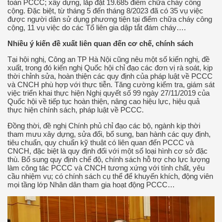
toàn PCCC; xây dựng, lắp đặt 19.685 điểm chữa cháy công
cộng. Đặc biệt, từ tháng 5 đến tháng 8/2023 đã có 35 vụ việc
được người dân sử dụng phương tiện tại điểm chữa cháy công
cộng, 11 vụ việc do các Tổ liên gia dập tắt đám cháy….
Nhiều ý kiến đề xuất liên quan đến cơ chế, chính sách
Tại hội nghị, Công an TP Hà Nội cũng nêu một số kiến nghị, đề
xuất, trong đó kiến nghị Quốc hội chỉ đạo các đơn vị rà soát, kịp
thời chỉnh sửa, hoàn thiện các quy định của pháp luật về PCCC
và CNCH phù hợp với thực tiễn. Tăng cường kiểm tra, giám sát
việc triển khai thực hiện Nghị quyết số 99 ngày 27/11/2019 của
Quốc hội về tiếp tục hoàn thiện, nâng cao hiệu lực, hiệu quả
thực hiện chính sách, pháp luật về PCCC.
Đồng thời, đề nghị Chính phủ chỉ đạo các bộ, ngành kịp thời
tham mưu xây dựng, sửa đổi, bổ sung, ban hành các quy định,
tiêu chuẩn, quy chuẩn kỹ thuật có liên quan đến PCCC và
CNCH, đặc biệt là quy định đối với một số loại hình cơ sở đặc
thù. Bổ sung quy định chế độ, chính sách hỗ trợ cho lực lượng
làm công tác PCCC và CNCH tương xứng với tính chất, yêu
cầu nhiệm vụ; có chính sách cụ thể để khuyến khích, động viên
mọi tầng lớp Nhân dân tham gia hoạt động PCCC…