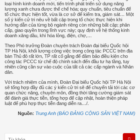
loại hình kinh doanh mới, tiến trình phát triển sử dụng năng
lượng xanh chưa được thể chế hóa; quy chuẩn, tiêu chuẩn để
tổ chức thực hiện tốt, vừa là cơ sở để kiểm tra, giám sát… Một
số ý kiến cử tri nêu về bất cập trong tổ chức thực hiện khi
hướng dẫn của từng bộ ngành riêng còn những bất cập; phân
cấp, giao quyền trong lĩnh vực này; quy định về hệ thống kinh
doanh xăng dầu, khí hóa lỏng, điện, chợ,…
Theo Phó trưởng Đoàn chuyên trách Đoàn đại biểu Quốc hội
TP Hà Nội, khối lượng công việc trong công tác PCCC trên địa
bàn Thủ đô rất lớn, TP rất cố gắng để đảm bảo điều kiện cho
công tác PCCC từ chế độ chính sách đến đầu tư hạ tầng, tuy
nhiên cũng cần sự vào cuộc của tất cả các cấp ngành và Nhân
dân.
Với trách nhiệm của mình, Đoàn Đại biểu Quốc hội TP Hà Nội
sẽ tổng hợp đầy đủ các ý kiến cử tri sẽ để chuyển tải tới các cơ
quan chức năng, chuyên môn, đồng thời tăng cường giám sát
để đánh giá thực tiễn, tổng hợp để cập nhật, hoàn thiện pháp
luật để phù hợp thực tiễn đang diễn ra…/.
Nguồn:
Trung Anh (BÁO ĐẢNG CỘNG SẢN VIỆT NAM)