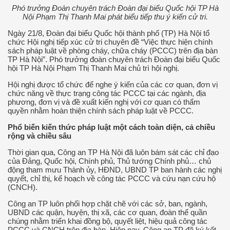
Phó trưởng Đoàn chuyên trách Đoàn đại biểu Quốc hội TP Hà
Nội Phạm Thị Thanh Mai phát biểu tiếp thu ý kiến cử tri.
Ngày 21/8, Đoàn đại biểu Quốc hội thành phố (TP) Hà Nội tổ
chức Hội nghị tiếp xúc cử tri chuyên đề “Việc thực hiện chính
sách pháp luật về phòng cháy, chữa cháy (PCCC) trên địa bàn
TP Hà Nội”. Phó trưởng đoàn chuyên trách Đoàn đại biểu Quốc
hội TP Hà Nội Phạm Thị Thanh Mai chủ trì hội nghị.
Hội nghị được tổ chức để nghe ý kiến của các cơ quan, đơn vị
chức năng về thực trạng công tác PCCC tại các ngành, địa
phương, đơn vị và đề xuất kiến nghị với cơ quan có thẩm
quyền nhằm hoàn thiện chính sách pháp luật về PCCC.
Phổ biến kiến thức pháp luật một cách toàn diện, cả chiều
rộng và chiều sâu
Thời gian qua, Công an TP Hà Nội đã luôn bám sát các chỉ đạo
của Đảng, Quốc hội, Chính phủ, Thủ tướng Chính phủ… chủ
động tham mưu Thành ủy, HĐND, UBND TP ban hành các nghị
quyết, chỉ thị, kế hoạch về công tác PCCC và cứu nạn cứu hộ
(CNCH).
Công an TP luôn phối hợp chặt chẽ với các sở, ban, ngành,
UBND các quận, huyện, thị xã, các cơ quan, đoàn thể quần
chúng nhằm triển khai đồng bộ, quyết liệt, hiệu quả công tác
PCCC và CNCH trên địa bàn. Hiện nay, Công an TP đã ký kết