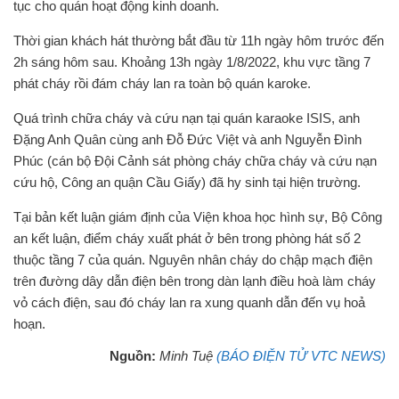
tục cho quán hoạt động kinh doanh.
Thời gian khách hát thường bắt đầu từ 11h ngày hôm trước đến
2h sáng hôm sau. Khoảng 13h ngày 1/8/2022, khu vực tầng 7
phát cháy rồi đám cháy lan ra toàn bộ quán karoke.
Quá trình chữa cháy và cứu nạn tại quán karaoke ISIS, anh
Đặng Anh Quân cùng anh Đỗ Đức Việt và anh Nguyễn Đình
Phúc (cán bộ Đội Cảnh sát phòng cháy chữa cháy và cứu nạn
cứu hộ, Công an quận Cầu Giấy) đã hy sinh tại hiện trường.
Tại bản kết luận giám định của Viện khoa học hình sự, Bộ Công
an kết luận, điểm cháy xuất phát ở bên trong phòng hát số 2
thuộc tầng 7 của quán. Nguyên nhân cháy do chập mạch điện
trên đường dây dẫn điện bên trong dàn lạnh điều hoà làm cháy
vỏ cách điện, sau đó cháy lan ra xung quanh dẫn đến vụ hoả
hoạn.
Nguồn:
Minh Tuệ
(BÁO ĐIỆN TỬ VTC NEWS)