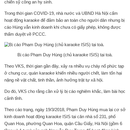
chiến sỹ công an hy sinh.
Trong thời gian COVID-19, nhà nước và UBND Hà Nội cấm
hoạt động karaoke để đảm bảo an toàn cho người dân nhưng bị
cáo Hùng vẫn kinh doanh khi chưa có giấy phép, không được
thẩm duyệt về PCCC.
Bị cáo Phạm Duy Hùng (chủ karaoke ISIS) tại toà.
Theo VKS, thời gian gần đây, xảy ra nhiều vụ cháy nổ phức tạp
ở chung cư, quán karaoke khiến nhiều người chết, làm tổn hại
nặng nề vật chất, tinh thần, ảnh hưởng trật tự xã hội.
Do đó, VKS cho rằng cần xử lý bị cáo nghiêm khắc, làm bài học
cảnh tỉnh.
Theo cáo trạng, ngày 19/3/2018, Phạm Duy Hùng mua lại cơ sở
kinh doanh hoạt động karaoke ISIS tại căn nhà số 231, phố
Quan Hoa, phường Quan Hoa, quận Cầu Giấy, Hà Nội (gồm 6