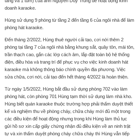
tầng và 1 tum) của anh Nguyễn Duy Trung để hoạt động kinh
doanh karaoke.
Hùng sử dụng 9 phòng từ tầng 2 đến tầng 6 của ngôi nhà để làm
phòng hát karaoke.
Đến tháng 2/2022, Hùng thuê người cải tạo, cơi nới thêm 2
phòng tại tầng 7 của ngôi nhà bằng khung sắt, quây tôn, mái tôn,
trần thạch cao, gắn các lớp cách âm, lắp đặt toàn bộ hệ thống
điện, điều hòa và trang trí để phục vụ cho việc kinh doanh hát
karaoke mà không thông báo chính quyền địa phương. Việc
sửa chữa, cơi nới, cải tạo đến hết tháng 4/2022 là hoàn thiện.
Từ ngày 1/5/2022, Hùng bắt đầu sử dụng phòng 702 vào làm
phòng hát, còn phòng 701 Hùng tạm thời sử dụng làm nhà kho.
Hùng biết quán karaoke thuộc trường hợp phải thẩm duyệt thiết
kế và nghiệm thu về phòng cháy, chữa cháy mới đủ một trong
các điều kiện để hoạt động nhưng trong khi Hùng làm thủ tục
gửi hồ sơ xin cấp giấy chứng nhận đủ điều kiện về an ninh trật
tự và xin thẩm duyệt phòng cháy chữa cháy thì Hùng vẫn tiếp