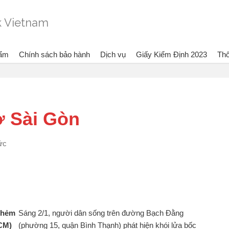
hẩm
Chính sách bảo hành
Dịch vụ
Giấy Kiểm Định 2023
Thô
Đang xem:
Bình chữa cháy Dragon - Vietli
ở Sài Gòn
tức
g hẻm
Sáng 2/1, người dân sống trên đường Bạch Đằng
CM)
(phường 15, quận Bình Thạnh) phát hiện khói lửa bốc