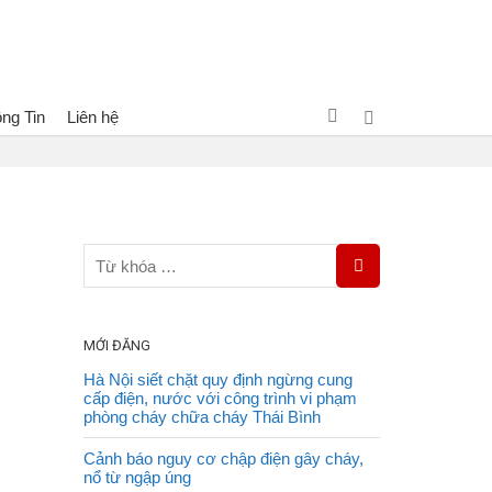
ng Tin
Liên hệ
nk Vietnam
Dịch vụ
Tin tức
Cháy nhà đầu năm ở Sài Gòn
MỚI ĐĂNG
Hà Nội siết chặt quy định ngừng cung
cấp điện, nước với công trình vi phạm
phòng cháy chữa cháy Thái Bình
Cảnh báo nguy cơ chập điện gây cháy,
nổ từ ngập úng