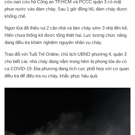
cứu nạn cứu hộ Công an TP.HCM và PCCC quận 3 có mặt
phun nước vào đám cháy. Sau 1 giờ đồng hồ, đám cháy được
khống chế.
Ngọn lửa đã thiêu rụi 2 căn nhà và làm cháy sém 3 nhà liền kề.
Hiện chưa thống kê được tổng thiệt hại. Lực lượng chức năng
đang điều tra khám nghiệm nguyên nhân vụ cháy.
Trao đổi với Tuổi Trẻ Online, chủ tịch UBND phường 4, quận 3
cho biết các nhà cháy đang nằm trong hẻm bị phong tỏa do có
ca COVID-19. Địa phương đang tích cực phối hợp với cơ quan
điều tra để điều tra vụ cháy, khắc phục hậu quả.