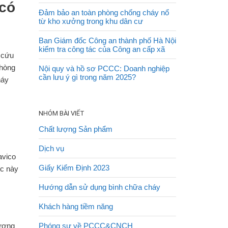
 có
Đảm bảo an toàn phòng chống cháy nổ
từ kho xưởng trong khu dân cư
Ban Giám đốc Công an thành phố Hà Nội
kiểm tra công tác của Công an cấp xã
 cứu
Phòng
Nội quy và hồ sơ PCCC: Doanh nghiệp
cần lưu ý gì trong năm 2025?
háy
NHÓM BÀI VIẾT
Chất lượng Sản phẩm
Dịch vụ
avico
Giấy Kiểm Định 2023
úc này
Hướng dẫn sử dụng bình chữa cháy
Khách hàng tiềm năng
hương
Phóng sự về PCCC&CNCH