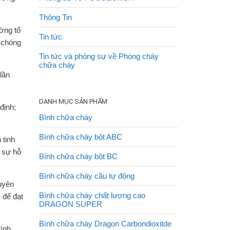
Thông Tin
ờng tổ
Tin tức
 chóng
Tin tức và phóng sự về Phòng cháy
chữa cháy
lần
DANH MỤC SẢN PHẨM
định;
Bình chữa cháy
Bình chữa cháy bột ABC
 tinh
à sự hỗ
Bình chữa cháy bột BC
Bình chữa cháy cầu tự động
uyên
Bình chữa cháy chất lượng cao
 để đạt
DRAGON SUPER
Bình chữa cháy Dragon Carbondioxitde
tình