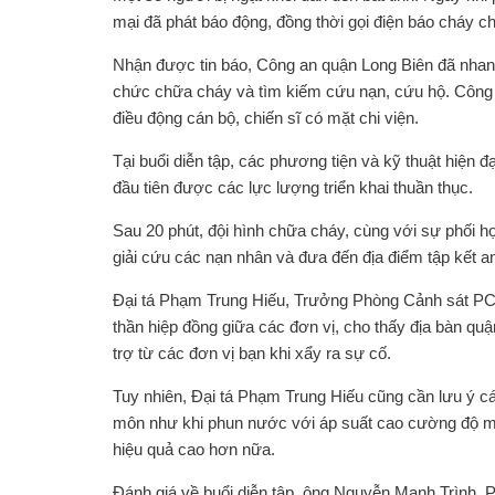
mại đã phát báo động, đồng thời gọi điện báo cháy 
Nhận được tin báo, Công an quận Long Biên đã nhan
chức chữa cháy và tìm kiếm cứu nạn, cứu hộ. Công
điều động cán bộ, chiến sĩ có mặt chi viện.
Tại buổi diễn tập, các phương tiện và kỹ thuật hiện đ
đầu tiên được các lực lượng triển khai thuần thục.
Sau 20 phút, đội hình chữa cháy, cùng với sự phối h
giải cứu các nạn nhân và đưa đến địa điểm tập kết an
Đại tá Phạm Trung Hiếu, Trưởng Phòng Cảnh sát PCC
thần hiệp đồng giữa các đơn vị, cho thấy địa bàn qu
trợ từ các đơn vị bạn khi xẩy ra sự cố.
Tuy nhiên, Đại tá Phạm Trung Hiếu cũng cần lưu ý c
môn như khi phun nước với áp suất cao cường độ mạnh
hiệu quả cao hơn nữa.
Đánh giá về buổi diễn tập, ông Nguyễn Mạnh Trình, 