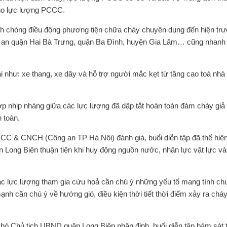
cho lực lượng PCCC.
h chóng điều động phương tiện chữa cháy chuyên dụng đến hiện trư
 an quận Hai Bà Trưng, quận Ba Đình, huyện Gia Lâm… cũng nhanh
ại như: xe thang, xe dây và hỗ trợ người mắc kẹt từ tầng cao toà nhà 
ợp nhịp nhàng giữa các lực lượng đã dập tắt hoàn toàn đám cháy giả 
 toàn.
C & CNCH (Công an TP Hà Nội) đánh giá, buổi diễn tập đã thể hiện
ận Long Biên thuận tiện khi huy động nguồn nước, nhân lực vật lực v
ác lực lượng tham gia cứu hoả cần chú ý những yếu tố mang tính ch
 cần chú ý về hướng gió, điều kiện thời tiết thời điểm xảy ra cháy
Phó Chủ tịch UBND quận Long Biên nhận định, buổi diễn tập bám sát 