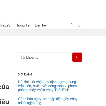
h 2023
Thông Tin
Liên hệ
co Megamall Long Biên, cảnh sát giải cứu nhiều người mắc kẹt
MỚI ĐĂNG
Hà Nội siết chặt quy định ngừng cung
của
cấp điện, nước với công trình vi phạm
phòng cháy chữa cháy Thái Bình
Cảnh báo nguy cơ chập điện gây cháy,
iều
nổ từ ngập úng