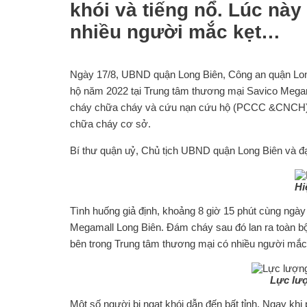
khói và tiếng nổ. Lúc nà
nhiều người mắc kẹt…
Ngày 17/8, UBND quận Long Biên, Công an quận Lon
hộ năm 2022 tại Trung tâm thương mại Savico Megam
cháy chữa cháy và cứu nạn cứu hộ (PCCC &CNCH) 
chữa cháy cơ sở.
Bí thư quận uỷ, Chủ tịch UBND quận Long Biên và đại
Hi
Tình huống giả định, khoảng 8 giờ 15 phút cùng ngà
Megamall Long Biên. Đám cháy sau đó lan ra toàn bộ 
bên trong Trung tâm thương mại có nhiều người mắc k
Lực lượ
Một số người bị ngạt khói dẫn đến bất tỉnh. Ngay k