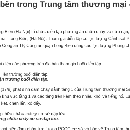
y bên trong Trung tâm thương mại
g Biên (Hà Nội) tổ chức diễn tập phương án chữa cháy và cứu nạn,
all Long Biên, (Hà Nội). Tham gia diễn tập có lực lượng Cảnh sát 
Công an TP, Công an quận Long Biên cùng các lực lượng Phòng c
 diện các phường trên địa bàn tham gia buổi diễn tập.
ện trường buổi diễn tập.
y (17/8) phát sinh đám cháy sảnh tầng 1 của Trung tâm thương mại S
khu vực tầng 1 và các tầng trên kèm theo nhiều khói và tiếng nổ. L
ẹt, chen lấn, xô đẩy.
ng chữa cháy cơ sở dập lửa.
hi phát hiện đám cháy, lực lượng PCCC cơ sở và bảo vệ Trung tâm t