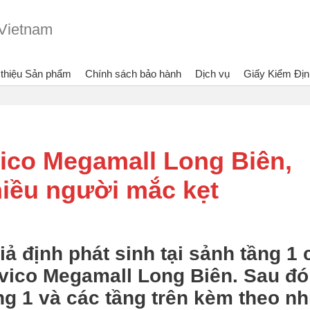
 thiệu Sản phẩm
Chính sách bảo hành
Dịch vụ
Giấy Kiểm Địn
 xem:
Bình chữa cháy Dragon - Vietlink Vietnam
Tin tức
Cháy giả định ở Savi
vico Megamall Long Biên,
hiều người mắc kẹt
ả định phát sinh tại sảnh tầng 1 
vico Megamall Long Biên. Sau đó
ng 1 và các tầng trên kèm theo nh