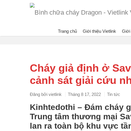
Trang chủ
Giới thiệu Vietlink
Giới
Blog
Đang
Cháy giả định ở Sa
cảnh sát giải cứu n
Đăng bởi
vietlink
Tháng 8 17, 2022
Tin tức
Kinhtedothi – Đám cháy gi
Trung tâm thương mại Sa
lan ra toàn bộ khu vực tầ