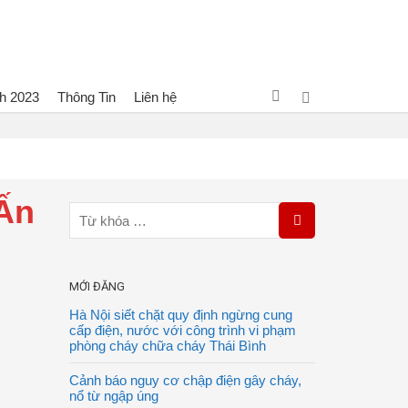
h 2023
Thông Tin
Liên hệ
hà tại thủ đô New Delhi của Ấn Độ, ít nhất 27 người thiệt mạng
 Ấn
MỚI ĐĂNG
Hà Nội siết chặt quy định ngừng cung
i
cấp điện, nước với công trình vi phạm
phòng cháy chữa cháy Thái Bình
Cảnh báo nguy cơ chập điện gây cháy,
nổ từ ngập úng