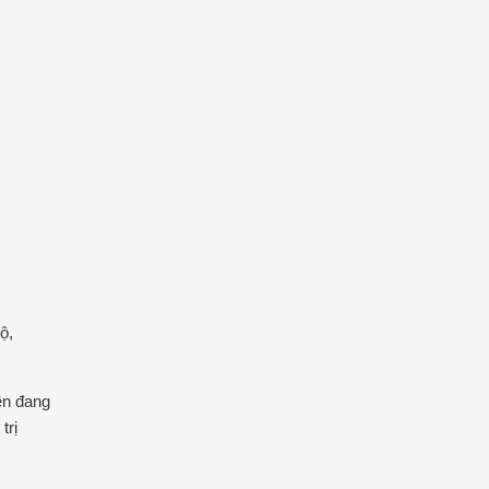
ộ,
ền đang
trị