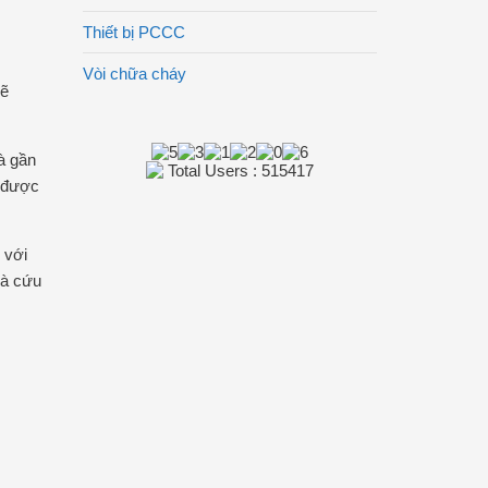
Thiết bị PCCC
Vòi chữa cháy
sẽ
à gần
Total Users : 515417
g được
 với
và cứu