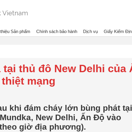
 thiệu Sản phẩm
Chính sách bảo hành
Dịch vụ
Giấy Kiểm Địn
ang xem:
Bình chữa cháy Dragon - Vietlink Vietnam
Tin tức
Cháy dữ dội tòa n
 tại thủ đô New Delhi của
 thiệt mạng
au khi đám cháy lớn bùng phát tạ
 Mundka, New Delhi, Ấn Độ vào
theo giờ địa phương).