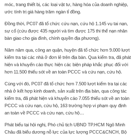
móc, trang thiết bị, các loại vật tư, hàng hóa của doanh nghiệp,
ước tính trị giá hàng trăm ngàn tỉ đồng.
Đồng thời, PC07 đã tổ chức cứu nạn, cứu hộ 1.145 vụ tai nạn,
sự cố (cứu được 435 người và tìm được 175 thi thể nạn nhân
bàn giao cho gia đình, chính quyền địa phương).
Năm năm qua, công an quận, huyện đã tổ chức hơn 9.000 lượt
kiểm tra tại các nhà ở đơn lẻ trên địa bàn. Qua kiểm tra, đã phát
hiện và khuyến cáo thực hiện các biện pháp khắc phục đối với
hơn 11.500 thiếu sót về an toàn PCCC và cứu nạn, cứu hộ.
Cùng với đó, PC07 đã tổ chức hơn 7.500 lượt kiểm tra tại các
nhà ở kết hợp kinh doanh, sản xuất trên địa bàn, qua công tác
kiểm tra, đã phát hiện và khuyến cáo 7.055 thiếu sót về an toàn
PCCC và cứu nạn, cứu hộ, 163 trường hợp vi phạm quy định
an toàn về PCCC và cứu nạn, cứu hộ…
Phát biểu tại hội nghị, Phó chủ tịch UBND TP.HCM Ngô Minh
Châu đã biểu dương nỗ lực của lực lượng PCCC&CNCH, Bộ