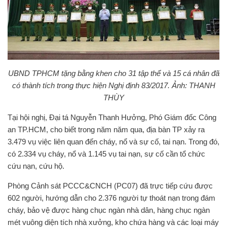
UBND TPHCM tặng bằng khen cho 31 tập thể và 15 cá nhân đã
có thành tích trong thực hiện Nghị định 83/2017. Ảnh: THANH
THÙY
Tại hội nghị, Đại tá Nguyễn Thanh Hưởng, Phó Giám đốc Công
an TP.HCM, cho biết trong năm năm qua, địa bàn TP xảy ra
3.479 vụ việc liên quan đến cháy, nổ và sự cố, tai nạn. Trong đó,
có 2.334 vụ cháy, nổ và 1.145 vụ tai nạn, sự cố cần tổ chức
cứu nạn, cứu hộ.
Phòng Cảnh sát PCCC&CNCH (PC07) đã trực tiếp cứu được
602 người, hướng dẫn cho 2.376 người tự thoát nạn trong đám
cháy, bảo vệ được hàng chục ngàn nhà dân, hàng chục ngàn
mét vuông diện tích nhà xưởng, kho chứa hàng và các loại máy